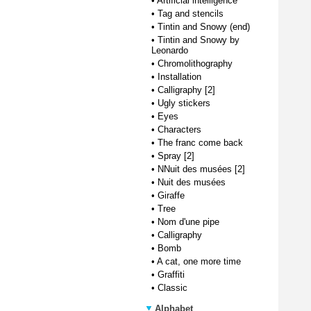
•
Artificial intelligence
•
Tag and stencils
•
Tintin and Snowy (end)
•
Tintin and Snowy by
Leonardo
•
Chromolithography
•
Installation
•
Calligraphy [2]
•
Ugly stickers
•
Eyes
•
Characters
•
The franc come back
•
Spray [2]
•
NNuit des musées [2]
•
Nuit des musées
•
Giraffe
•
Tree
•
Nom d'une pipe
•
Calligraphy
•
Bomb
•
A cat, one more time
•
Graffiti
•
Classic
Alphabet