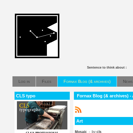
Sentence to think about :
Log in
Files
Fornax Blog (& archives)
News
CLS typo
Fornax Blog (& archives) - 
Art
Mosaic
- by
cls
CLS'S PROFESSIONAL