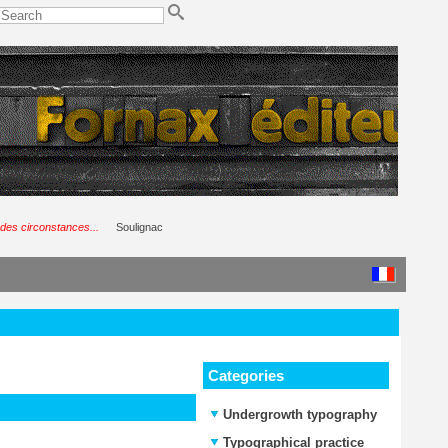
 des circonstances...
Soulignac
Categories
Undergrowth typography
Typographical practice