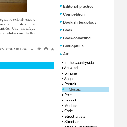
Editorial practice
Competition
légraphe existait encore
Bookish teratology
ureaux de poste étaient
entrée. Une mosaïque
Book
s s’habituer aux belles
Book-collecting
Bibliophilie
05/10/2025 @ 19:42
Art
•
In the countryside
•
Art & ad
•
Simone
•
Angel
•
Portrait
Mosaic
•
Pole
•
Linocut
•
Menhirs
•
Code
•
Street artists
•
Street art