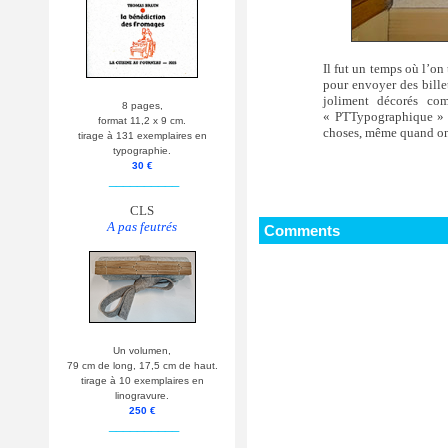
Il fut un temps où l’on
pour envoyer des bille
joliment décorés co
8 pages,
« PTTypographique » à 
format 11,2 x 9 cm.
choses, même quand on 
tirage à 131 exemplaires en
typographie.
30 €
__________
CLS
A pas feutrés
Comments
Un volumen,
79 cm de long, 17,5 cm de haut.
tirage à 10 exemplaires en
linogravure.
250 €
__________