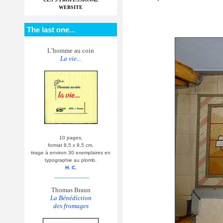
WEBSITE
The last one...
L’homme au coin
La vie...
10 pages,
format 8,5 x 8,5 cm.
tirage à environ 30 exemplaires en
typographie au plomb.
H. C.
__________
Thomas Braun
La Bénédiction
des fromages