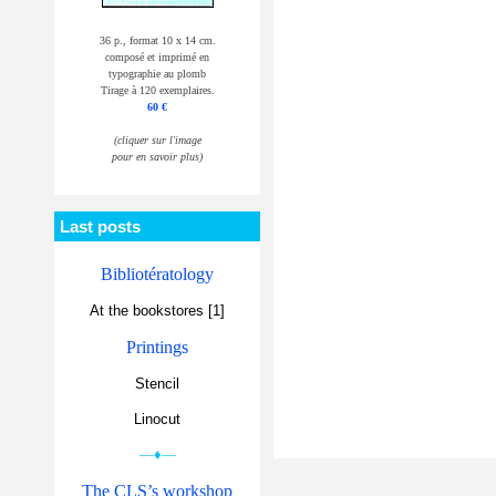
36 p., format 10 x 14 cm.
composé et imprimé en
typographie au plomb
Tirage à 120 exemplaires.
60 €
(cliquer sur l'image
pour en savoir plus)
Last posts
Bibliotératology
At the bookstores [1]
Printings
Stencil
Linocut
—♦—
The CLS’s workshop