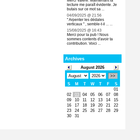
Merci Valère. Maintenant la
lecture me paraît évidente. Je
butais sur ce mot sa ...
04/09/2025 @ 21:56
" Arpenter les dédales
verticaux " , semble-t-il ... ...
15/08/2025 @ 16:43
Merci pour la pub ! Nous
sommes contents d'avoir ta
contribution. Voici ...
Archives
August 2026
>>
S
M
T
W
T
F
S
01
02
03
04
05
06
07
08
09
10
11
12
13
14
15
16
17
18
19
20
21
22
23
24
25
26
27
28
29
30
31