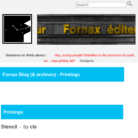
Sentence to think about :
Hey, young people! Rebellion is the preserve of youth,
so... stop getting old!
Soulignac
Fornax Blog (& archives) - Printings
Printings
Stencil
- by
cls