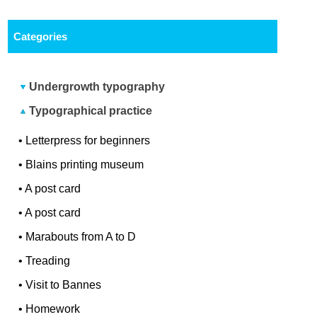
Categories
Undergrowth typography
Typographical practice
•
Letterpress for beginners
•
Blains printing museum
•
A post card
•
A post card
•
Marabouts from A to D
•
Treading
•
Visit to Bannes
•
Homework