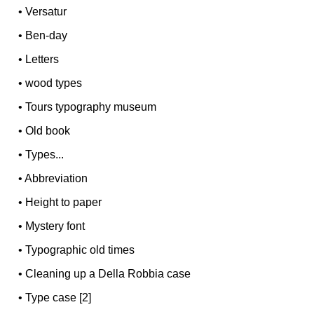
•
Versatur
•
Ben-day
•
Letters
•
wood types
•
Tours typography museum
•
Old book
•
Types...
•
Abbreviation
•
Height to paper
•
Mystery font
•
Typographic old times
•
Cleaning up a Della Robbia case
•
Type case [2]