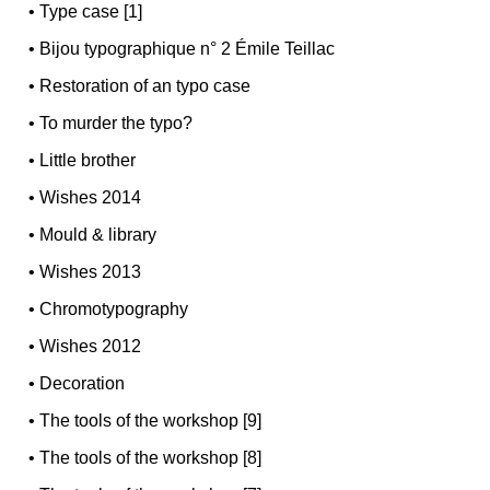
•
Type case [1]
•
Bijou typographique n° 2 Émile Teillac
•
Restoration of an typo case
•
To murder the typo?
•
Little brother
•
Wishes 2014
•
Mould & library
•
Wishes 2013
•
Chromotypography
•
Wishes 2012
•
Decoration
•
The tools of the workshop [9]
•
The tools of the workshop [8]