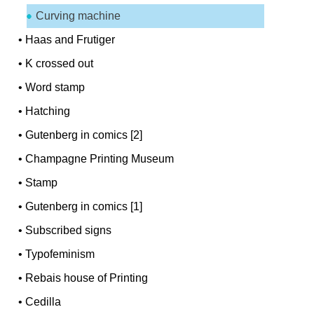
Curving machine
•
Haas and Frutiger
•
K crossed out
•
Word stamp
•
Hatching
•
Gutenberg in comics [2]
•
Champagne Printing Museum
•
Stamp
•
Gutenberg in comics [1]
•
Subscribed signs
•
Typofeminism
•
Rebais house of Printing
•
Cedilla