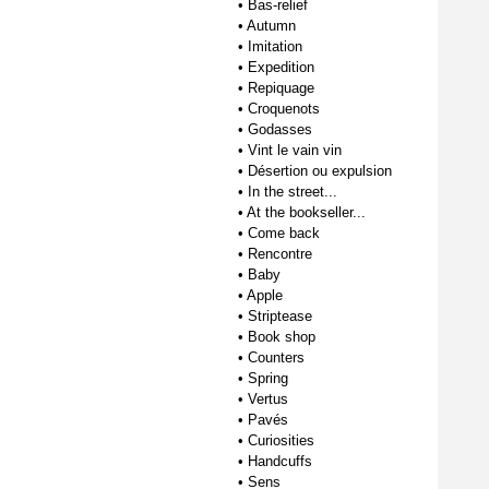
•
Bas-relief
•
Autumn
•
Imitation
•
Expedition
•
Repiquage
•
Croquenots
•
Godasses
•
Vint le vain vin
•
Désertion ou expulsion
•
In the street...
•
At the bookseller...
•
Come back
•
Rencontre
•
Baby
•
Apple
•
Striptease
•
Book shop
•
Counters
•
Spring
•
Vertus
•
Pavés
•
Curiosities
•
Handcuffs
•
Sens