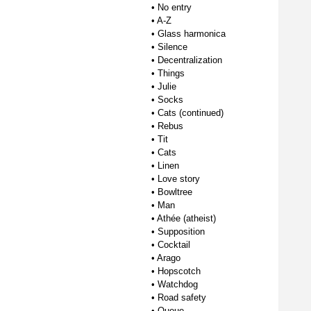
•
No entry
•
A-Z
•
Glass harmonica
•
Silence
•
Decentralization
•
Things
•
Julie
•
Socks
•
Cats (continued)
•
Rebus
•
Tit
•
Cats
•
Linen
•
Love story
•
Bowltree
•
Man
•
Athée (atheist)
•
Supposition
•
Cocktail
•
Arago
•
Hopscotch
•
Watchdog
•
Road safety
•
Queue