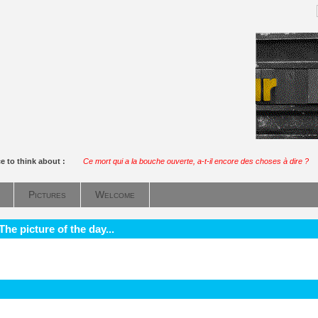
e to think about :
Ce mort qui a la bouche ouverte, a-t-il encore des choses à dire ?
Pictures
Welcome
he picture of the day...