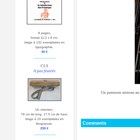
8 pages,
format 11,2 x 9 cm.
tirage à 131 exemplaires en
typographie.
30 €
__________
CLS
A pas feutrés
Un panneau anneau au c
Un volumen,
79 cm de long, 17,5 cm de haut.
tirage à 10 exemplaires en
Comments
linogravure.
250 €
__________