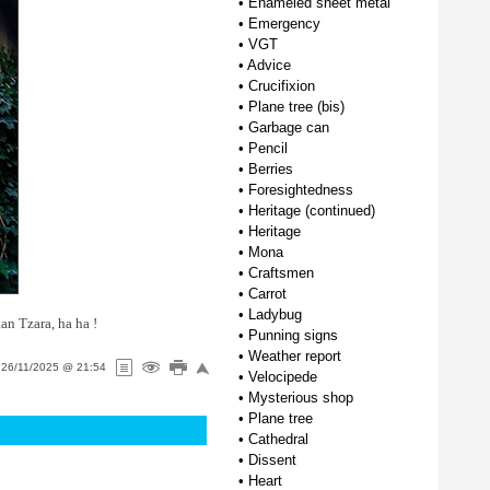
•
Enameled sheet metal
•
Emergency
•
VGT
•
Advice
•
Crucifixion
•
Plane tree (bis)
•
Garbage can
•
Pencil
•
Berries
•
Foresightedness
•
Heritage (continued)
•
Heritage
•
Mona
•
Craftsmen
•
Carrot
•
Ladybug
n Tzara, ha ha !
•
Punning signs
•
Weather report
n
26/11/2025 @ 21:54
•
Velocipede
•
Mysterious shop
•
Plane tree
•
Cathedral
•
Dissent
•
Heart