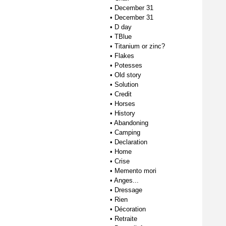
•
December 31
•
December 31
•
D day
•
TBlue
•
Titanium or zinc?
•
Flakes
•
Potesses
•
Old story
•
Solution
•
Credit
•
Horses
•
History
•
Abandoning
•
Camping
•
Declaration
•
Home
•
Crise
•
Memento mori
•
Anges...
•
Dressage
•
Rien
•
Décoration
•
Retraite