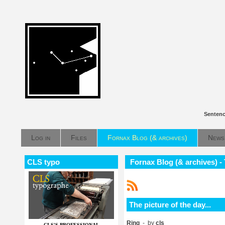
Sentenc
Log in
Files
Fornax Blog (& archives)
News
CLS typo
Fornax Blog (& archives) - T
The picture of the day...
Ring
- by
cls
CLS'S PROFESSIONAL