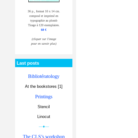
36 p., format 10 x 14 cm.
composé et imprimé en
typographie au plomb
Tirage à 120 exemplaires.
60 €
(cliquer sur l'image
pour en savoir plus)
Last posts
Bibliotératology
At the bookstores [1]
Printings
Stencil
Linocut
—♦—
The CLS’s workshop