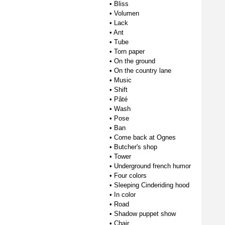
•
Bliss
•
Volumen
•
Lack
•
Ant
•
Tube
•
Torn paper
•
On the ground
•
On the country lane
•
Music
•
Shift
•
Pâté
•
Wash
•
Pose
•
Ban
•
Come back at Ognes
•
Butcher's shop
•
Tower
•
Underground french humor
•
Four colors
•
Sleeping Cinderiding hood
•
In color
•
Road
•
Shadow puppet show
•
Chair