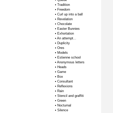
•
Tradition
•
Freedom
•
Curl up into a ball
•
Revelation
•
Chocolate
•
Easter Bunnies
•
Exhortation
•
An attempt...
•
Duplicity
•
Ores
•
Models
•
Estienne school
•
Anonymous letters
•
Heads
•
Game
•
Box
•
Consultant
•
Reflexions
•
Rain
•
Stencil and graffiti
•
Green
•
Nocturnal
•
Silence