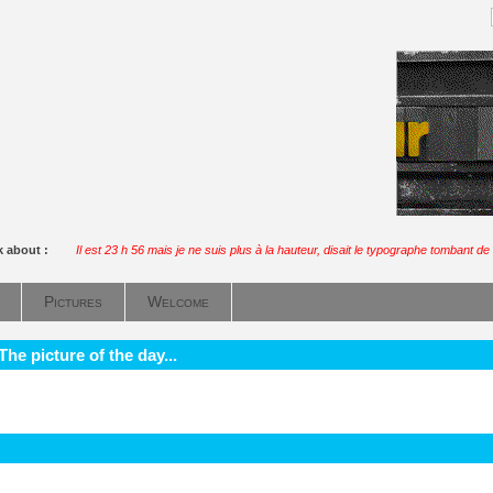
k about :
Il est 23 h 56 mais je ne suis plus à la hauteur, disait le typographe tombant de 
Pictures
Welcome
he picture of the day...