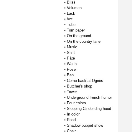
•
Bliss
•
Volumen
•
Lack
•
Ant
•
Tube
•
Torn paper
•
On the ground
•
On the country lane
•
Music
•
Shift
•
Pâté
•
Wash
•
Pose
•
Ban
•
Come back at Ognes
•
Butcher's shop
•
Tower
•
Underground french humor
•
Four colors
•
Sleeping Cinderiding hood
•
In color
•
Road
•
Shadow puppet show
•
Chair