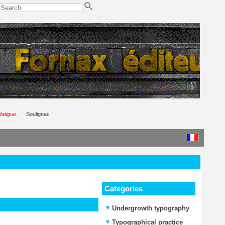
fatigue.
Soulignac
Categories
Undergrowth typography
Typographical practice