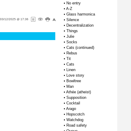
•
No entry
•
A-Z
•
Glass harmonica
03/12/2025 @ 17:36
•
Silence
•
Decentralization
•
Things
•
Julie
•
Socks
•
Cats (continued)
•
Rebus
•
Tit
•
Cats
•
Linen
•
Love story
•
Bowltree
•
Man
•
Athée (atheist)
•
Supposition
•
Cocktail
•
Arago
•
Hopscotch
•
Watchdog
•
Road safety
•
Queue