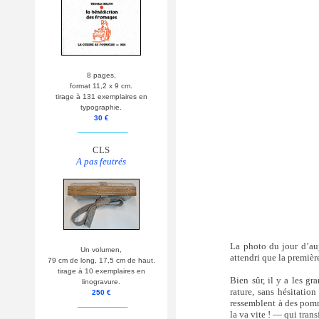
8 pages,
format 11,2 x 9 cm.
tirage à 131 exemplaires en
typographie.
30 €
__________
CLS
A pas feutrés
La photo du jour d’au
Un volumen,
attendri que la première
79 cm de long, 17,5 cm de haut.
tirage à 10 exemplaires en
Bien sûr, il y a les g
linogravure.
rature, sans hésitation
250 €
__________
ressemblent à des pomm
la va vite ! — qui 