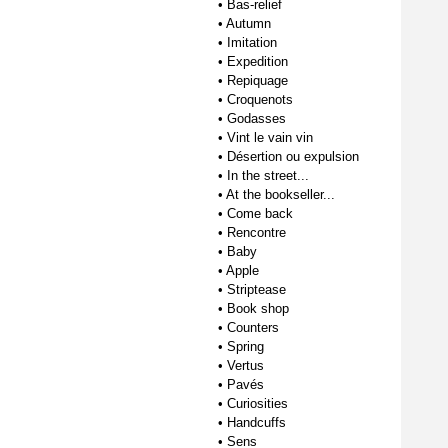
•
Bas-relief
•
Autumn
•
Imitation
•
Expedition
•
Repiquage
•
Croquenots
•
Godasses
•
Vint le vain vin
•
Désertion ou expulsion
•
In the street...
•
At the bookseller...
•
Come back
•
Rencontre
•
Baby
•
Apple
•
Striptease
•
Book shop
•
Counters
•
Spring
•
Vertus
•
Pavés
•
Curiosities
•
Handcuffs
•
Sens