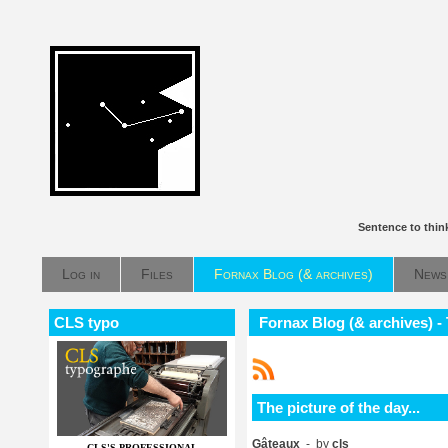
Sentence to thin
Log in
Files
Fornax Blog (& archives)
News
CLS typo
Fornax Blog (& archives) - T
The picture of the day...
Gâteaux
- by
cls
CLS'S PROFESSIONAL