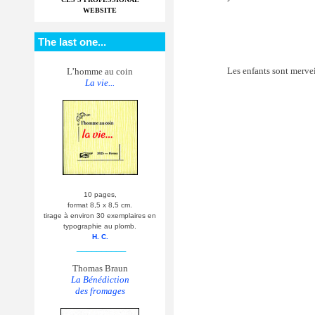
WEBSITE
The last one...
Les enfants sont mervei
L’homme au coin
La vie...
10 pages,
format 8,5 x 8,5 cm.
tirage à environ 30 exemplaires en
typographie au plomb.
H. C.
__________
Thomas Braun
La Bénédiction
des fromages