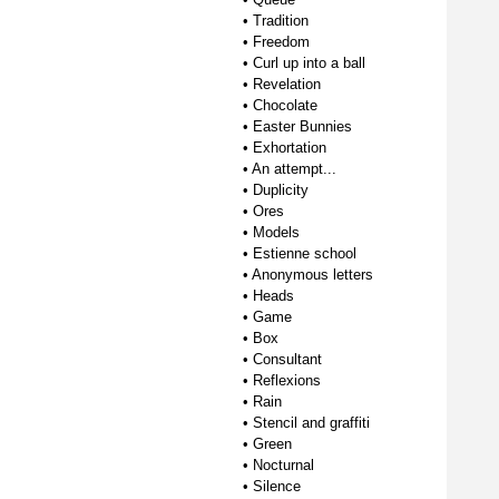
•
Tradition
•
Freedom
•
Curl up into a ball
•
Revelation
•
Chocolate
•
Easter Bunnies
•
Exhortation
•
An attempt...
•
Duplicity
•
Ores
•
Models
•
Estienne school
•
Anonymous letters
•
Heads
•
Game
•
Box
•
Consultant
•
Reflexions
•
Rain
•
Stencil and graffiti
•
Green
•
Nocturnal
•
Silence