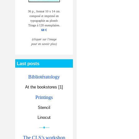
36 p., format 10 x 14 cm.
composé et imprimé en
typographie au plomb
Tirage à 120 exemplaires.
60 €
(cliquer sur l'image
pour en savoir plus)
Last posts
Bibliotératology
At the bookstores [1]
Printings
Stencil
Linocut
—♦—
The CLS’s workshop