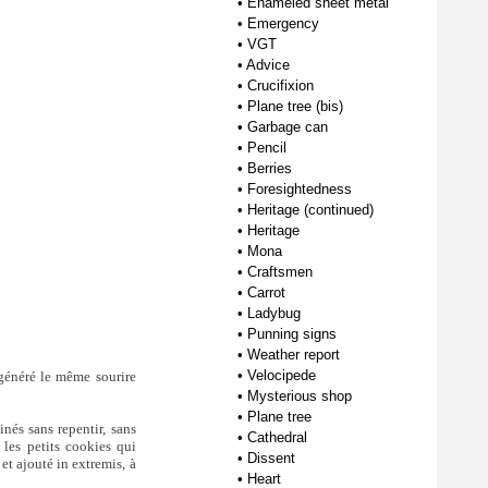
•
Enameled sheet metal
•
Emergency
•
VGT
•
Advice
•
Crucifixion
•
Plane tree (bis)
•
Garbage can
•
Pencil
•
Berries
•
Foresightedness
•
Heritage (continued)
•
Heritage
•
Mona
•
Craftsmen
•
Carrot
•
Ladybug
•
Punning signs
•
Weather report
•
Velocipede
généré le même sourire
•
Mysterious shop
•
Plane tree
nés sans repentir, sans
•
Cathedral
a les petits cookies qui
•
Dissent
t ajouté in extremis, à
•
Heart