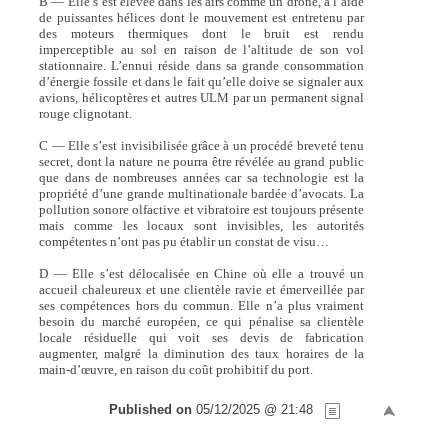
B — Elle s’est élevée dans les airs comme un drône, à l’aide
de puissantes hélices dont le mouvement est entretenu par
des moteurs thermiques dont le bruit est rendu
imperceptible au sol en raison de l’altitude de son vol
stationnaire. L’ennui réside dans sa grande consommation
d’énergie fossile et dans le fait qu’elle doive se signaler aux
avions, hélicoptères et autres ULM par un permanent signal
rouge clignotant.
C — Elle s’est invisibilisée grâce à un procédé breveté tenu
secret, dont la nature ne pourra être révélée au grand public
que dans de nombreuses années car sa technologie est la
propriété d’une grande multinationale bardée d’avocats. La
pollution sonore olfactive et vibratoire est toujours présente
mais comme les locaux sont invisibles, les autorités
compétentes n’ont pas pu établir un constat de visu…
D — Elle s’est délocalisée en Chine où elle a trouvé un
accueil chaleureux et une clientèle ravie et émerveillée par
ses compétences hors du commun. Elle n’a plus vraiment
besoin du marché européen, ce qui pénalise sa clientèle
locale résiduelle qui voit ses devis de fabrication
augmenter, malgré la diminution des taux horaires de la
main-d’œuvre, en raison du coût prohibitif du port.
Published on
05/12/2025 @ 21:48