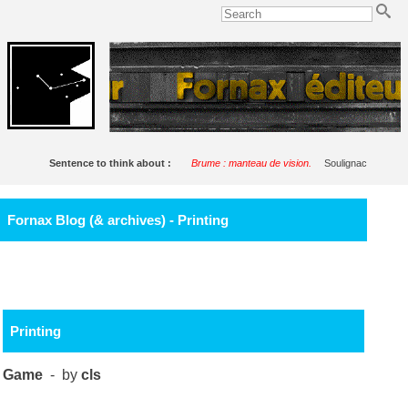
Sentence to think about :
Brume : manteau de vision.
Soulignac
Fornax Blog (& archives) - Printing
Printing
Game
- by
cls