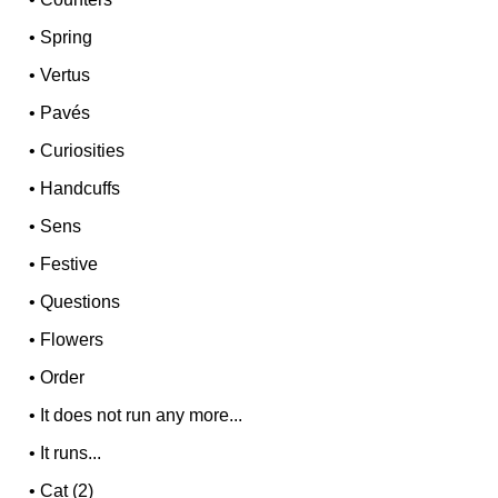
•
Spring
•
Vertus
•
Pavés
•
Curiosities
•
Handcuffs
•
Sens
•
Festive
•
Questions
•
Flowers
•
Order
•
It does not run any more...
•
It runs...
•
Cat (2)