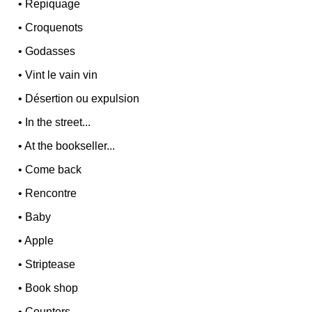
•
Repiquage
•
Croquenots
•
Godasses
•
Vint le vain vin
•
Désertion ou expulsion
•
In the street...
•
At the bookseller...
•
Come back
•
Rencontre
•
Baby
•
Apple
•
Striptease
•
Book shop
•
Counters