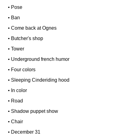
•
Pose
•
Ban
•
Come back at Ognes
•
Butcher's shop
•
Tower
•
Underground french humor
•
Four colors
•
Sleeping Cinderiding hood
•
In color
•
Road
•
Shadow puppet show
•
Chair
•
December 31