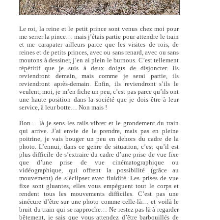
Le roi, la reine et le petit prince sont venus chez moi pour
me serrer la pince… mais j’étais partie pour attendre le train
et me carapater ailleurs parce que les visites de rois, de
reines et de petits princes, avec ou sans renard, avec ou sans
moutons à dessiner, j’en ai plein le burnous. C’est tellement
répétitif que je suis à deux doigts de disjoncter. Ils
reviendront demain, mais comme je serai partie, ils
reviendront après-demain. Enfin, ils reviendront s’ils le
veulent, moi, je m’en fiche un peu, c’est pas parce qu’ils ont
une haute position dans la société que je dois être à leur
service, à leur botte… Non mais !
Bon… là je sens les rails vibrer et le grondement du train
qui arrive. J’ai envie de le prendre, mais pas en pleine
poitrine, je vais bouger un peu en dehors du cadre de la
photo. L’ennui, dans ce genre de situation, c’est qu’il est
plus difficile de s’extraire du cadre d’une prise de vue fixe
que d’une prise de vue cinématographique ou
vidéographique, qui offrent la possibilité (grâce au
mouvement) de s’éclipser avec fluidité. Les prises de vue
fixe sont gluantes, elles vous empèguent tout le corps et
rendent tous les mouvements difficiles. C’est pas une
sinécure d’être sur une photo comme celle-là… et voilà le
bruit du train qui se rapproche… Ne restez pas là à regarder
bêtement, je sais que vous attendez d’être barbouillés de