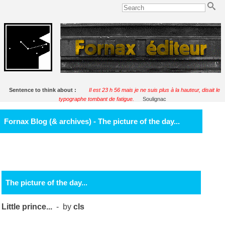
Sentence to think about :
Il est 23 h 56 mais je ne suis plus à la hauteur, disait le
typographe tombant de fatigue.
Soulignac
Fornax Blog (& archives) - The picture of the day...
The picture of the day...
Little prince...
- by
cls