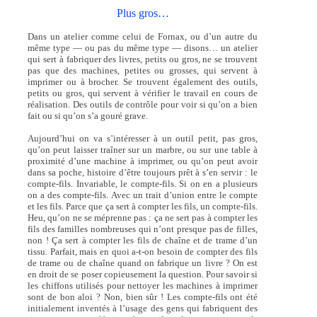
Plus gros…
Dans un atelier comme celui de Fornax, ou d’un autre du
même type — ou pas du même type — disons… un atelier
qui sert à fabriquer des livres, petits ou gros, ne se trouvent
pas que des machines, petites ou grosses, qui servent à
imprimer ou à brocher. Se trouvent également des outils,
petits ou gros, qui servent à vérifier le travail en cours de
réalisation. Des outils de contrôle pour voir si qu’on a bien
fait ou si qu’on s’a gouré grave.
Aujourd’hui on va s’intéresser à un outil petit, pas gros,
qu’on peut laisser traîner sur un marbre, ou sur une table à
proximité d’une machine à imprimer, ou qu’on peut avoir
dans sa poche, histoire d’être toujours prêt à s’en servir : le
compte-fils. Invariable, le compte-fils. Si on en a plusieurs
on a des compte-fils. Avec un trait d’union entre le compte
et les fils. Parce que ça sert à compter les fils, un compte-fils.
Heu, qu’on ne se méprenne pas : ça ne sert pas à compter les
fils des familles nombreuses qui n’ont presque pas de filles,
non ! Ça sert à compter les fils de chaîne et de trame d’un
tissu. Parfait, mais en quoi a-t-on besoin de compter des fils
de trame ou de chaîne quand on fabrique un livre ? On est
en droit de se poser copieusement la question. Pour savoir si
les chiffons utilisés pour nettoyer les machines à imprimer
sont de bon aloi ? Non, bien sûr ! Les compte-fils ont été
initialement inventés à l’usage des gens qui fabriquent des