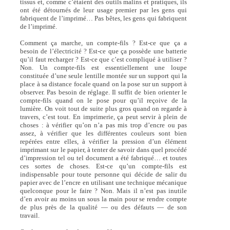
tissus et, comme c’étaient des outils malins et pratiques, ils
ont été détournés de leur usage premier par les gens qui
fabriquent de l’imprimé… Pas bêtes, les gens qui fabriquent
de l’imprimé.
Comment ça marche, un compte-fils ? Est-ce que ça a
besoin de l’électricité ? Est-ce que ça possède une batterie
qu’il faut recharger ? Est-ce que c’est compliqué à utiliser ?
Non. Un compte-fils est essentiellement une loupe
constituée d’une seule lentille montée sur un support qui la
place à sa distance focale quand on la pose sur un support à
observer. Pas besoin de réglage. Il suffit de bien orienter le
compte-fils quand on le pose pour qu’il reçoive de la
lumière. On voit tout de suite plus gros quand on regarde à
travers, c’est tout. En imprimerie, ça peut servir à plein de
choses : à vérifier qu’on n’a pas mis trop d’encre ou pas
assez, à vérifier que les différentes couleurs sont bien
repérées entre elles, à vérifier la pression d’un élément
imprimant sur le papier, à tenter de savoir dans quel procédé
d’impression tel ou tel document a été fabriqué… et toutes
ces sortes de choses. Est-ce qu’un compte-fils est
indispensable pour toute personne qui décide de salir du
papier avec de l’encre en utilisant une technique mécanique
quelconque pour le faire ? Non. Mais il n’est pas inutile
d’en avoir au moins un sous la main pour se rendre compte
de plus près de la qualité — ou des défauts — de son
travail.