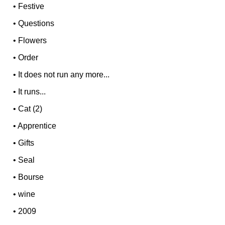
•
Festive
•
Questions
•
Flowers
•
Order
•
It does not run any more...
•
It runs...
•
Cat (2)
•
Apprentice
•
Gifts
•
Seal
•
Bourse
•
wine
•
2009