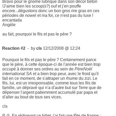
Bravo pour le gnome lubrique dans son décor béton
!J'aime bien les scoop(s?) ouf et j'en pouffe
encore...dégustons donc un bon gros rire gras en ces
périodes de nowel et ma foi, ce n'est pas du luxe !
encantada
Angèle
au fait, pourquoi le fils et pas le père ?
Reaction #2
- by
cls
12/12/2008 @ 12:24
Pourquoi le fils et pas le père ? Certainement parce
que le père, à cette époque-ci de l'année est bien trop
occupé à donner ses ordres au sein de
PèreNoël
international SA
et a bien trop peur, avec le froid qu'il
fait en ce moment, de s'attraper un rhume du zizi. Le
fils, lui, est un irresponsable, comme tous les fils de
famille, un dépravé qui n'a d'autre but sur Terre que de
dépenser l'argent patiemment accumulé par papa et
d'aller au bout de tous ses vices.
cls
P.-S. En rédigeant ce billet, j'ai fait une fôte de frappe :