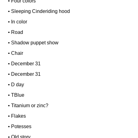
•
Four colors
•
Sleeping Cinderiding hood
•
In color
•
Road
•
Shadow puppet show
•
Chair
•
December 31
•
December 31
•
D day
•
TBlue
•
Titanium or zinc?
•
Flakes
•
Potesses
•
Old story