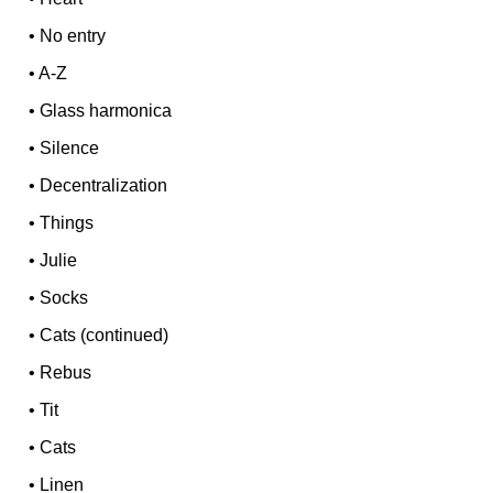
•
No entry
•
A-Z
•
Glass harmonica
•
Silence
•
Decentralization
•
Things
•
Julie
•
Socks
•
Cats (continued)
•
Rebus
•
Tit
•
Cats
•
Linen