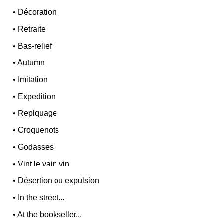
•
Décoration
•
Retraite
•
Bas-relief
•
Autumn
•
Imitation
•
Expedition
•
Repiquage
•
Croquenots
•
Godasses
•
Vint le vain vin
•
Désertion ou expulsion
•
In the street...
•
At the bookseller...