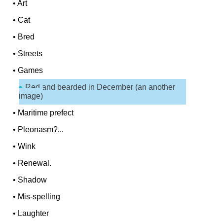
•
Art
•
Cat
•
Bred
•
Streets
•
Games
Red and bearded in December (an another
image)
•
Maritime prefect
•
Pleonasm?...
•
Wink
•
Renewal.
•
Shadow
•
Mis-spelling
•
Laughter