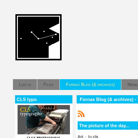
Log in
Files
Fornax Blog (& archives)
News
CLS typo
Fornax Blog (& archives) - T
The picture of the day...
Art
- by
cls
CLS'S PROFESSIONAL