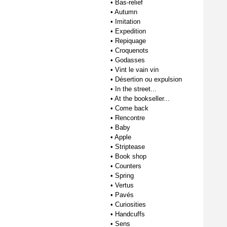
•
Bas-relief
•
Autumn
•
Imitation
•
Expedition
•
Repiquage
•
Croquenots
•
Godasses
•
Vint le vain vin
•
Désertion ou expulsion
•
In the street...
•
At the bookseller...
•
Come back
•
Rencontre
•
Baby
•
Apple
•
Striptease
•
Book shop
•
Counters
•
Spring
•
Vertus
•
Pavés
•
Curiosities
•
Handcuffs
•
Sens