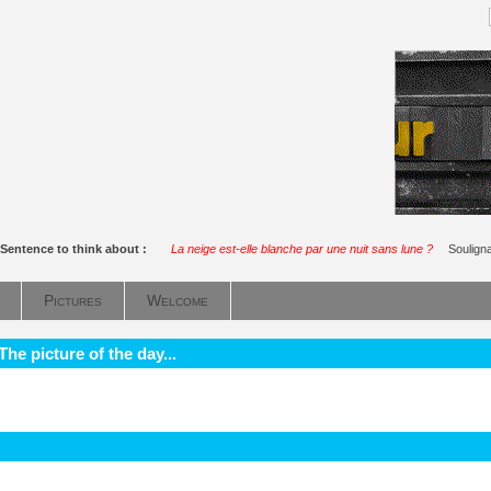
Sentence to think about :
La neige est-elle blanche par une nuit sans lune ?
Soulign
Pictures
Welcome
he picture of the day...