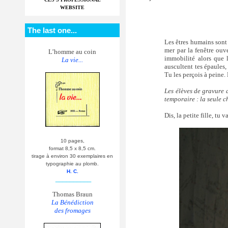
WEBSITE
The last one...
Les êtres humains sont tr
mer par la fenêtre ouve
L’homme au coin
immobilité alors que l
La vie...
auscultent tes épaules, 
Tu les perçois à peine.
Les élèves de gravure 
temporaire : la seule c
Dis, la petite fille, tu v
10 pages,
format 8,5 x 8,5 cm.
tirage à environ 30 exemplaires en
typographie au plomb.
H. C.
__________
Thomas Braun
La Bénédiction
des fromages