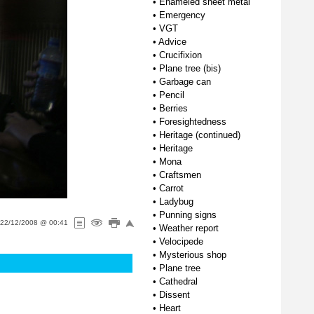
•
Enameled sheet metal
•
Emergency
•
VGT
•
Advice
•
Crucifixion
•
Plane tree (bis)
•
Garbage can
•
Pencil
•
Berries
•
Foresightedness
•
Heritage (continued)
•
Heritage
•
Mona
•
Craftsmen
•
Carrot
•
Ladybug
•
Punning signs
22/12/2008 @ 00:41
•
Weather report
•
Velocipede
•
Mysterious shop
•
Plane tree
•
Cathedral
•
Dissent
•
Heart