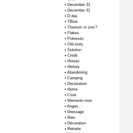
•
December 31
•
December 31
•
D day
•
TBlue
•
Titanium or zinc?
•
Flakes
•
Potesses
•
Old story
•
Solution
•
Credit
•
Horses
•
History
•
Abandoning
•
Camping
•
Declaration
•
Home
•
Crise
•
Memento mori
•
Anges...
•
Dressage
•
Rien
•
Décoration
•
Retraite