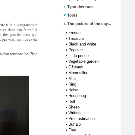
Typo des rues
Tools
The picture of the day...
tite fille qui regardes la
ntive dans ton éternelle
•
Fresco
uit des pas de ceux qui
•
Treasure
nt pas vraiment, ceux-là.
•
Black and white
•
Papaver
sition temporaire. Trop
•
Little prince...
•
Vegetable garden
•
Gâteaux
•
Macrosillon
•
Mills
•
Ring
•
Noise
•
Hedgehog
•
Hell
•
Sheep
•
Writing
•
Procrastination
•
Buffalo
•
Free