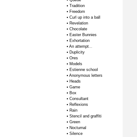
•
Tradition
•
Freedom
•
Curl up into a ball
•
Revelation
•
Chocolate
•
Easter Bunnies
•
Exhortation
•
An attempt...
•
Duplicity
•
Ores
•
Models
•
Estienne school
•
Anonymous letters
•
Heads
•
Game
•
Box
•
Consultant
•
Reflexions
•
Rain
•
Stencil and graffiti
•
Green
•
Nocturnal
•
Silence