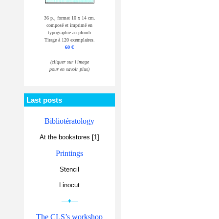
36 p., format 10 x 14 cm.
composé et imprimé en
typographie au plomb
Tirage à 120 exemplaires.
60 €
(cliquer sur l'image
pour en savoir plus)
Last posts
Bibliotératology
At the bookstores [1]
Printings
Stencil
Linocut
—♦—
The CLS’s workshop