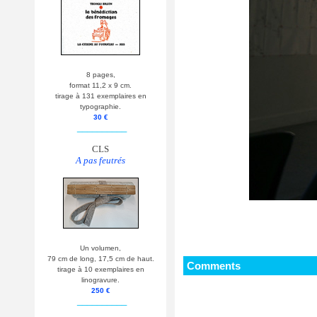
8 pages,
format 11,2 x 9 cm.
tirage à 131 exemplaires en
typographie.
30 €
__________
CLS
A pas feutrés
Un volumen,
79 cm de long, 17,5 cm de haut.
Comments
tirage à 10 exemplaires en
linogravure.
250 €
__________