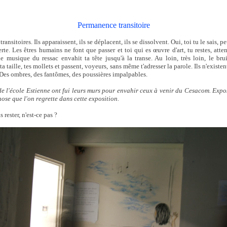
Permanence transitoire
ansitoires. Ils apparaissent, ils se déplacent, ils se dissolvent. Oui, toi tu le sais, pe
rte. Les êtres humains ne font que passer et toi qui es œuvre d'art, tu restes, atte
e musique du ressac envahit ta tête jusqu'à la transe. Au loin, très loin, le br
ta taille, tes mollets et passent, voyeurs, sans même t'adresser la parole. Ils n'existe
 Des ombres, des fantômes, des poussières impalpables.
de l'école Estienne ont fui leurs murs pour envahir ceux à venir du Cesacom. Expo
hose que l'on regrette dans cette exposition.
as rester, n'est-ce pas ?