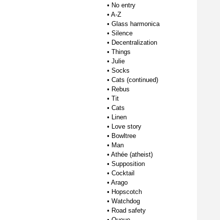
•
No entry
•
A-Z
•
Glass harmonica
•
Silence
•
Decentralization
•
Things
•
Julie
•
Socks
•
Cats (continued)
•
Rebus
•
Tit
•
Cats
•
Linen
•
Love story
•
Bowltree
•
Man
•
Athée (atheist)
•
Supposition
•
Cocktail
•
Arago
•
Hopscotch
•
Watchdog
•
Road safety
•
Queue