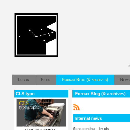
Log in
Files
Fornax Blog (& archives)
News
CLS typo
Fornax Blog (& archives) -
Internal news
Sens continu
- by
cls
CLS'S PROFESSIONAL