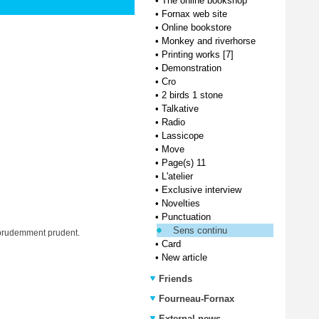
•
The online bookshop
•
Fornax web site
•
Online bookstore
•
Monkey and riverhorse
•
Printing works [7]
•
Demonstration
•
Cro
•
2 birds 1 stone
•
Talkative
•
Radio
•
Lassicope
•
Move
•
Page(s) 11
•
L'atelier
•
Exclusive interview
•
Novelties
•
Punctuation
Sens continu
z prudemment prudent.
•
Card
•
New article
Friends
Fourneau-Fornax
External news