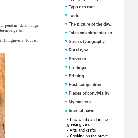
Typo des rues
Tools
The picture of the day...
lai pendant de si longs
 Gutenbergerie.
Tales ans short stories
et linogravure. Tout un
Streets typography
Rural typo
Proverbs
Printings
Printing
Post-competition
Places of conviviality
My masters
Internal news
•
Few words and a new
greeting card
•
Arts and crafts
•
Cooking on the stove