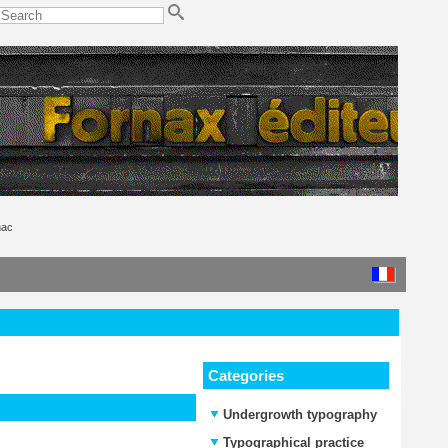
nac
Categories
Undergrowth typography
Typographical practice