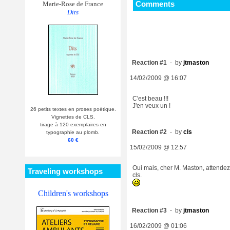
Comments
Marie-Rose de France
Dits
Reaction #1
- by
jtmaston
14/02/2009 @ 16:07
C'est beau !!!
J'en veux un !
26 petits textes en proses poétique.
Vignettes de CLS.
tirage à 120 exemplaires en
Reaction #2
- by
cls
typographie au plomb.
60 €
15/02/2009 @ 12:57
Oui mais, cher M. Maston, attendez-
Traveling workshops
cls.
Children's workshops
Reaction #3
- by
jtmaston
16/02/2009 @ 01:06