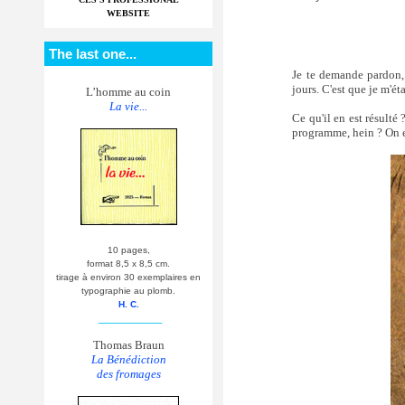
WEBSITE
The last one...
Je te demande pardon, 
jours. C'est que je m'é
L’homme au coin
La vie...
Ce qu'il en est résult
programme, hein ? On en
10 pages,
format 8,5 x 8,5 cm.
tirage à environ 30 exemplaires en
typographie au plomb.
H. C.
__________
Thomas Braun
La Bénédiction
des fromages