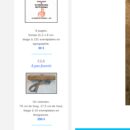
8 pages,
format 11,2 x 9 cm.
tirage à 131 exemplaires en
typographie.
30 €
__________
CLS
A pas feutrés
Un volumen,
79 cm de long, 17,5 cm de haut.
tirage à 10 exemplaires en
linogravure.
250 €
__________