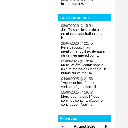
In the countryside ...
Last comments
08/07/2026 @ 15:54
Joli Tu sais, je suis de plus
en plus en admiration de la
Nature. ...
28/04/2026 @ 22:45
Père Laucou, Il faut
mentionner qu'il existe aussi
de ce livre une édition ...
05/09/2025 @ 19:34
Merci Valère. Maintenant la
lecture me paraît évidente. Je
butais sur ce mot sa ...
04/09/2025 @ 21:56
" Arpenter les dédales
verticaux " , semble-t-il ... ...
15/08/2025 @ 16:43
Merci pour la pub ! Nous
sommes contents d'avoir ta
contribution. Voici ...
Archives
August 2026