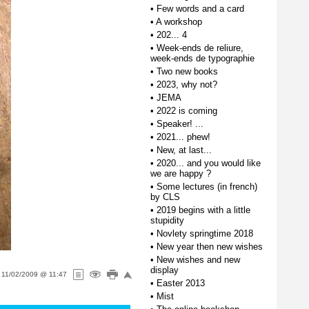
•
Few words and a card
•
A workshop
•
202... 4
•
Week-ends de reliure,
week-ends de typographie
•
Two new books
•
2023, why not?
•
JEMA
•
2022 is coming
•
Speaker! ...
•
2021... phew!
•
New, at last...
•
2020... and you would like
we are happy ?
•
Some lectures (in french)
by CLS
•
2019 begins with a little
stupidity
•
Novlety springtime 2018
•
New year then new wishes
•
New wishes and new
display
n
11/02/2009 @ 11:47
•
Easter 2013
•
Mist