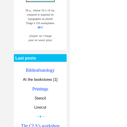
36 p., format 10 x 14 cm.
composé et imprimé en
typographie au plomb
Tirage à 120 exemplaires.
60 €
(cliquer sur l'image
pour en savoir plus)
Last posts
Bibliotératology
At the bookstores [1]
Printings
Stencil
Linocut
—♦—
The CLS’s workshop