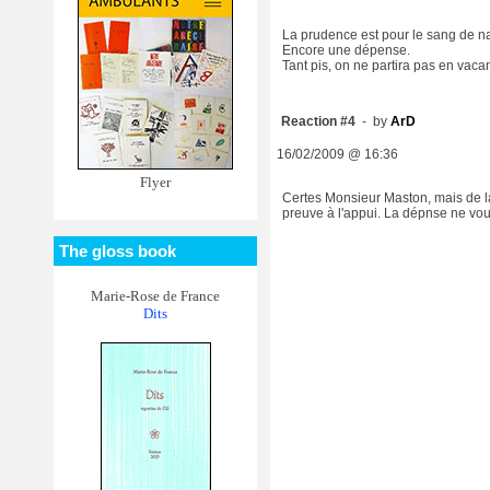
La prudence est pour le sang de nav
Encore une dépense.
Tant pis, on ne partira pas en vaca
Reaction #4
- by
ArD
16/02/2009 @ 16:36
Flyer
Certes Monsieur Maston, mais de la
preuve à l'appui. La dépnse ne vous
The gloss book
Marie-Rose de France
Dits