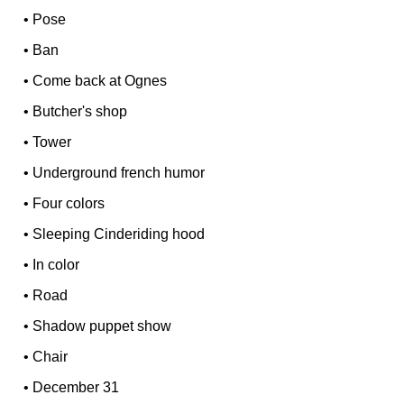
•
Pose
•
Ban
•
Come back at Ognes
•
Butcher's shop
•
Tower
•
Underground french humor
•
Four colors
•
Sleeping Cinderiding hood
•
In color
•
Road
•
Shadow puppet show
•
Chair
•
December 31