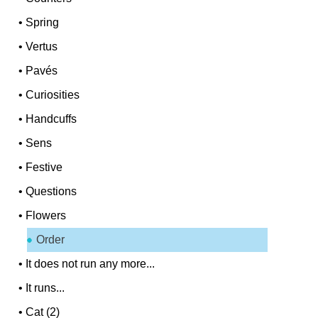
•
Spring
•
Vertus
•
Pavés
•
Curiosities
•
Handcuffs
•
Sens
•
Festive
•
Questions
•
Flowers
Order
•
It does not run any more...
•
It runs...
•
Cat (2)