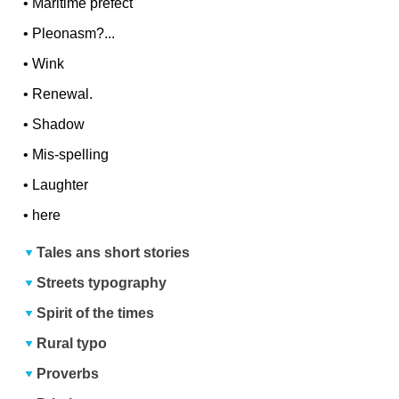
•
Maritime prefect
•
Pleonasm?...
•
Wink
•
Renewal.
•
Shadow
•
Mis-spelling
•
Laughter
•
here
Tales ans short stories
Streets typography
Spirit of the times
Rural typo
Proverbs