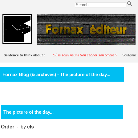
Sentence to think about :
Où le soleil peut-il bien cacher son ombre ?
Soulignac
Fornax Blog (& archives) - The picture of the day...
The picture of the day...
Order
- by
cls