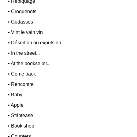
•
Repiquage
•
Croquenots
•
Godasses
•
Vint le vain vin
•
Désertion ou expulsion
•
In the street...
•
At the bookseller...
•
Come back
•
Rencontre
•
Baby
•
Apple
•
Striptease
•
Book shop
•
Counters