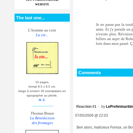
WEBSITE
The last one...
Je ne passe pas la tota
amis. Et j'y prends un
L’homme au coin
n'existe plus. Révisio
La vie...
billets au sujet de Rob
loin dans mon passé. Ça
Comments
10 pages,
format 8,5 x 8,5 cm.
tirage à environ 30 exemplaires en
typographie au plomb.
H. C.
__________
Reaction #1
- by
LePrefetmariti
Thomas Braun
07/05/2009 @ 22:03
La Bénédiction
des fromages
Ben alors, malicieux Fornax, un Bo