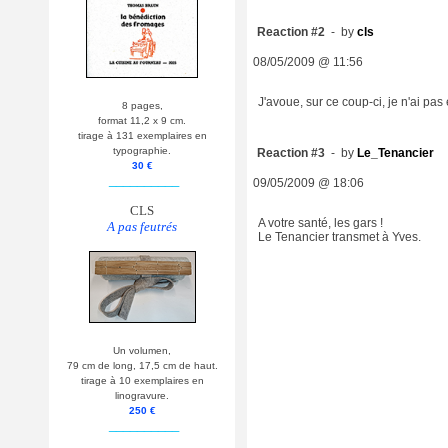
Reaction #2
- by
cls
08/05/2009 @ 11:56
J'avoue, sur ce coup-ci, je n'ai pas 
8 pages,
format 11,2 x 9 cm.
tirage à 131 exemplaires en
typographie.
Reaction #3
- by
Le_Tenancier
30 €
__________
09/05/2009 @ 18:06
CLS
A votre santé, les gars !
A pas feutrés
Le Tenancier transmet à Yves.
Un volumen,
79 cm de long, 17,5 cm de haut.
tirage à 10 exemplaires en
linogravure.
250 €
__________