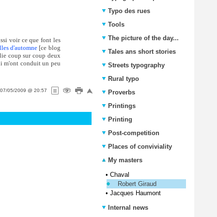
Typo des rues
Tools
The picture of the day...
ssi voir ce que font les
lles d'automne
[ce blog
Tales ans short stories
blie coup sur coup deux
qui m'ont conduit un peu
Streets typography
Rural typo
07/05/2009 @ 20:57
Proverbs
Printings
Printing
Post-competition
Places of conviviality
My masters
•
Chaval
Robert Giraud
•
Jacques Haumont
Internal news