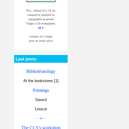
36 p., format 10 x 14 cm.
composé et imprimé en
typographie au plomb
Tirage à 120 exemplaires.
60 €
(cliquer sur l'image
pour en savoir plus)
Last posts
Bibliotératology
At the bookstores [1]
Printings
Stencil
Linocut
—♦—
The CLS’s workshop