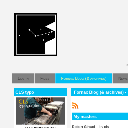
Log in
Files
Fornax Blog (& archives)
News
CLS typo
Fornax Blog (& archives) -
My masters
Robert Giraud
- by
cls
CLS'S PROFESSIONAL