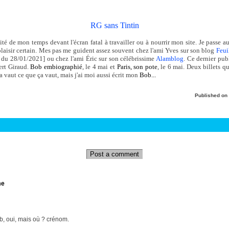
RG sans Tintin
lité de mon temps devant l'écran fatal à travailler ou à nourrir mon site. Je passe au
 plaisir certain. Mes pas me guident assez souvent chez l'ami Yves sur son blog
Feui
n du 28/01/2021] ou chez l'ami Éric sur son célébrissime
Alamblog
. Ce dernier pu
ert Giraud.
Bob embiographié
, le 4 mai et
Paris, son pote
, le 6 mai. Deux billets 
 vaut ce que ça vaut, mais j'ai moi aussi écrit mon
Bob...
Published on
Post a comment
me
b, oui, mais où ? crénom.