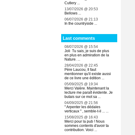
Cutlery ...
13/07/2026 @ 20:53
Bellows ...
06/07/2026 @ 21:13
In the countryside ...
Last comments
08/07/2026 @ 15:54
Joli Tu sais, je suis de plus
en plus en admiration de la
Nature. ...
28/04/2026 @ 22:45
Père Laucou, Il faut
mentionner qu'il existe aussi
de ce livre une édition ...
05/09/2025 @ 19:34
Merci Valère. Maintenant la
lecture me paraît évidente. Je
butais sur ce mot sa ...
04/09/2025 @ 21:56
" Arpenter les dédales
verticaux " , semble-t-il ... ...
15/08/2025 @ 16:43
Merci pour la pub ! Nous
sommes contents d'avoir ta
contribution. Voici ...