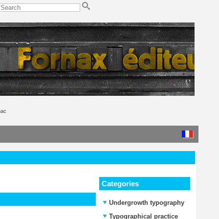
nac
Categories
Undergrowth typography
Typographical practice