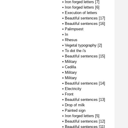
•
Iron forged letters [7]
•
Iron forged letters [6]
•
Execution of letters
•
Beautiful sentences [17]
•
Beautiful sentences [16]
•
Palimpsest
•
In
•
Rhesus
•
Vegetal typography [2]
•
To dot the i's
•
Beautiful sentences [15]
•
Military
•
Cedilla
•
Military
•
Military
•
Beautiful sentences [14]
•
Electricity
•
Front
•
Beautiful sentences [13]
•
Drop of milk
•
Painted sign
•
Iron forged letters [5]
•
Beautiful sentences [12]
•
Beautiful sentences [11]