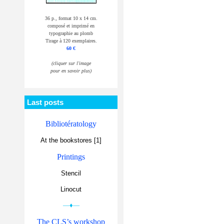
36 p., format 10 x 14 cm.
composé et imprimé en
typographie au plomb
Tirage à 120 exemplaires.
60 €
(cliquer sur l'image
pour en savoir plus)
Last posts
Bibliotératology
At the bookstores [1]
Printings
Stencil
Linocut
—♦—
The CLS’s workshop