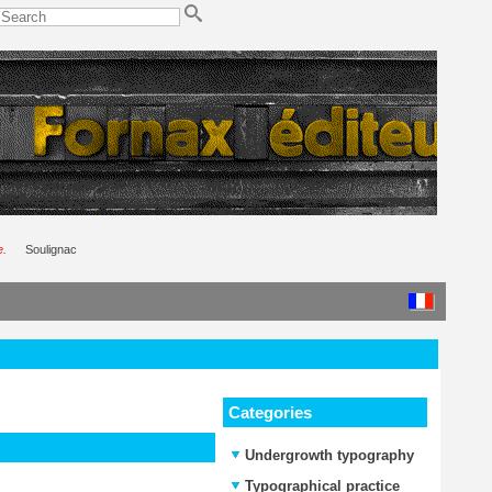
e.
Soulignac
Categories
Undergrowth typography
Typographical practice