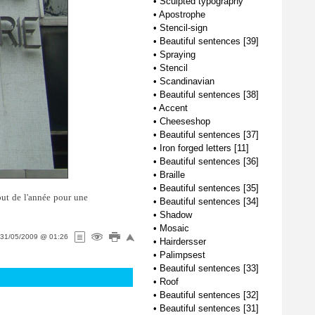
•
Sculpted typography
•
Apostrophe
•
Stencil-sign
•
Beautiful sentences [39]
•
Spraying
•
Stencil
•
Scandinavian
•
Beautiful sentences [38]
•
Accent
•
Cheeseshop
•
Beautiful sentences [37]
•
Iron forged letters [11]
•
Beautiful sentences [36]
•
Braille
•
Beautiful sentences [35]
ébut de l'année pour une
•
Beautiful sentences [34]
•
Shadow
•
Mosaic
31/05/2009 @ 01:26
•
Hairdersser
•
Palimpsest
•
Beautiful sentences [33]
•
Roof
•
Beautiful sentences [32]
•
Beautiful sentences [31]