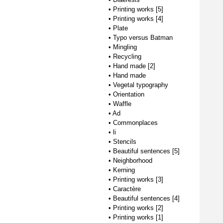
•
Printing works [5]
•
Printing works [4]
•
Plate
•
Typo versus Batman
•
Mingling
•
Recycling
•
Hand made [2]
•
Hand made
•
Vegetal typography
•
Orientation
•
Waffle
•
Ad
•
Commonplaces
•
li
•
Stencils
•
Beautiful sentences [5]
•
Neighborhood
•
Kerning
•
Printing works [3]
•
Caractère
•
Beautiful sentences [4]
•
Printing works [2]
•
Printing works [1]