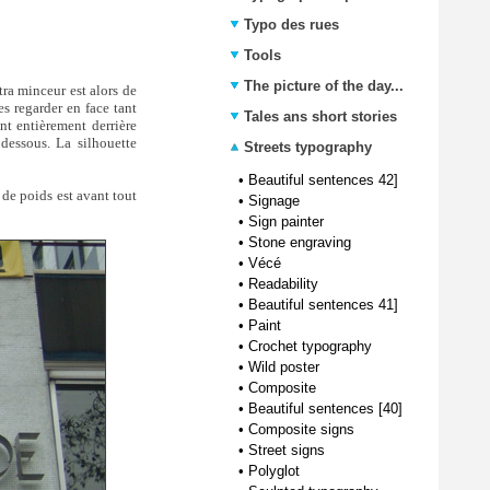
Typo des rues
Tools
The picture of the day...
tra minceur est alors de
es regarder en face tant
Tales ans short stories
ent entièrement derrière
 dessous. La silhouette
Streets typography
•
Beautiful sentences 42]
 de poids est avant tout
•
Signage
•
Sign painter
•
Stone engraving
•
Vécé
•
Readability
•
Beautiful sentences 41]
•
Paint
•
Crochet typography
•
Wild poster
•
Composite
•
Beautiful sentences [40]
•
Composite signs
•
Street signs
•
Polyglot