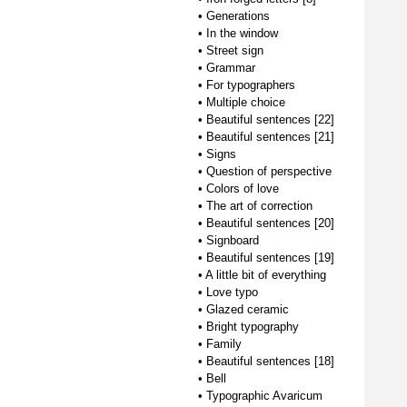
•
Generations
•
In the window
•
Street sign
•
Grammar
•
For typographers
•
Multiple choice
•
Beautiful sentences [22]
•
Beautiful sentences [21]
•
Signs
•
Question of perspective
•
Colors of love
•
The art of correction
•
Beautiful sentences [20]
•
Signboard
•
Beautiful sentences [19]
•
A little bit of everything
•
Love typo
•
Glazed ceramic
•
Bright typography
•
Family
•
Beautiful sentences [18]
•
Bell
•
Typographic Avaricum