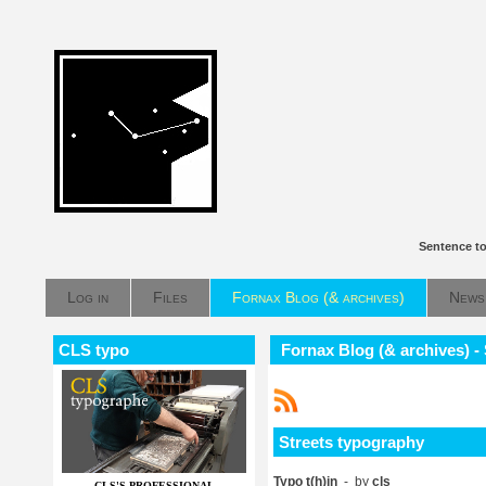
Sentence to
Log in
Files
Fornax Blog (& archives)
News
CLS typo
Fornax Blog (& archives) -
Streets typography
Typo t(h)in
- by
cls
CLS'S PROFESSIONAL