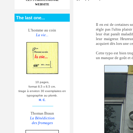
WEBSITE
The last one...
Il en est de certaines 
règle pas l'ultra plais
L’homme au coin
leur état paraît maladi
La vie...
leur maigreur. Heureus
acquiert dès lors une ce
Cette typo est bien tro
un manque de goût et d
10 pages,
format 8,5 x 8,5 cm.
tirage à environ 30 exemplaires en
typographie au plomb.
H. C.
__________
Thomas Braun
La Bénédiction
des fromages