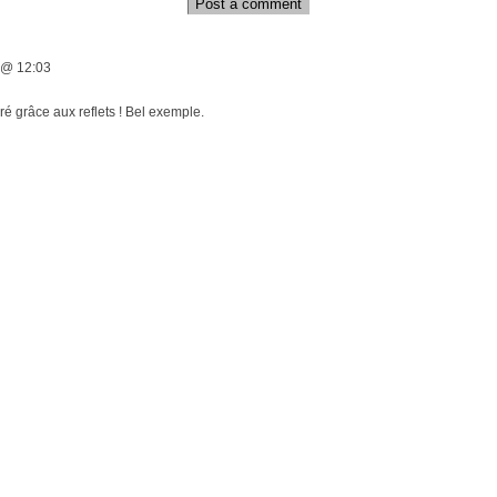
Post a comment
 @ 12:03
ré grâce aux reflets ! Bel exemple.