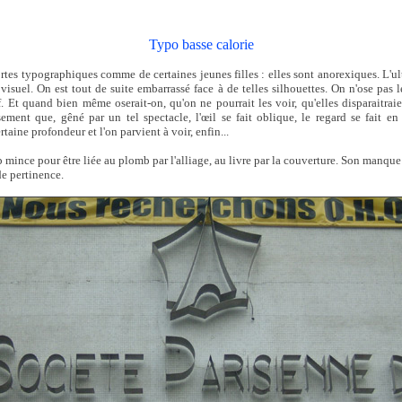
Typo basse calorie
sortes typographiques comme de certaines jeunes filles : elles sont anorexiques. L'ul
ir visuel. On est tout de suite embarrassé face à de telles silhouettes. On n'ose pas l
f. Et quand bien même oserait-on, qu'on ne pourrait les voir, qu'elles disparaitrai
ement que, gêné par un tel spectacle, l'œil se fait oblique, le regard se fait en
rtaine profondeur et l'on parvient à voir, enfin...
p mince pour être liée au plomb par l'alliage, au livre par la couverture. Son manque
e pertinence.