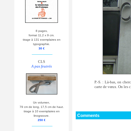
8 pages,
format 11,2 x 9 cm.
tirage à 131 exemplaires en
typographie.
30 €
__________
CLS
A pas feutrés
P.-S. : Là-bas, on cher
carte de vœux. On les 
Un volumen,
79 cm de long, 17,5 cm de haut.
tirage à 10 exemplaires en
Comments
linogravure.
250 €
__________