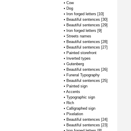
•
Cow
•
Dog
•
Iron forged letters [10]
•
Beautiful sentences [30]
•
Beautiful sentences [29]
•
Iron forged letters [9]
•
Streets names
•
Beautiful sentences [28]
•
Beautiful sentences [27]
•
Painted storefront
•
Inverted types
•
Gutenberg
•
Beautiful sentences [26]
•
Funeral Typography
•
Beautiful sentences [25]
•
Painted sign
•
Accents
•
Typographic sign
•
Rich
•
Calligraphed sign
•
Pixelation
•
Beautiful sentences [24]
•
Beautiful sentences [23]
•
Iron forged letters [8]