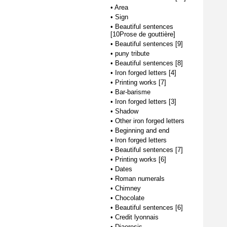
•
Area
•
Sign
•
Beautiful sentences
[10Prose de gouttière]
•
Beautiful sentences [9]
•
puny tribute
•
Beautiful sentences [8]
•
Iron forged letters [4]
•
Printing works [7]
•
Bar-barisme
•
Iron forged letters [3]
•
Shadow
•
Other iron forged letters
•
Beginning and end
•
Iron forged letters
•
Beautiful sentences [7]
•
Printing works [6]
•
Dates
•
Roman numerals
•
Chimney
•
Chocolate
•
Beautiful sentences [6]
•
Credit lyonnais
•
Diaeresis