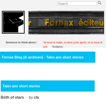
Sentence to think about :
Se lever le matin, se laver juste après, et se lover le
soir.
Soulignac
Fornax Blog (& archives) - Tales ans short stories
Tales ans short stories
Birth of stars
- by
cls