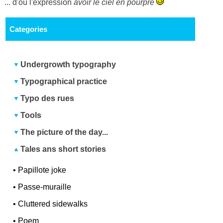
... d'où l'expression
avoir le ciel en pourpre
Categories
Undergrowth typography
Typographical practice
Typo des rues
Tools
The picture of the day...
Tales ans short stories
•
Papillote joke
•
Passe-muraille
•
Cluttered sidewalks
•
Poem