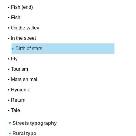
•
Fish (end)
•
Fish
•
On the valley
•
In the street
Birth of stars
•
Fly
•
Tourism
•
Mars en mai
•
Hygienic
•
Return
•
Tale
Streets typography
Rural typo