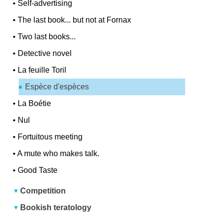
•
Self-advertising
•
The last book... but not at Fornax
•
Two last books...
•
Detective novel
•
La feuille Toril
Espèce d'espèces
•
La Boétie
•
Nul
•
Fortuitous meeting
•
A mute who makes talk.
•
Good Taste
Competition
Bookish teratology