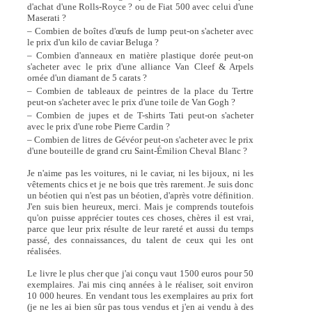
d'achat d'une Rolls-Royce ? ou de Fiat 500 avec celui d'une
Maserati ?
– Combien de boîtes d'œufs de lump peut-on s'acheter avec
le prix d'un kilo de caviar Beluga ?
– Combien d'anneaux en matière plastique dorée peut-on
s'acheter avec le prix d'une alliance Van Cleef & Arpels
ornée d'un diamant de 5 carats ?
– Combien de tableaux de peintres de la place du Tertre
peut-on s'acheter avec le prix d'une toile de Van Gogh ?
– Combien de jupes et de T-shirts Tati peut-on s'acheter
avec le prix d'une robe Pierre Cardin ?
– Combien de litres de Gévéor peut-on s'acheter avec le prix
d'une bouteille de grand cru Saint-Émilion Cheval Blanc ?
Je n'aime pas les voitures, ni le caviar, ni les bijoux, ni les
vêtements chics et je ne bois que très rarement. Je suis donc
un béotien qui n'est pas un béotien, d'après votre définition.
J'en suis bien heureux, merci. Mais je comprends toutefois
qu'on puisse apprécier toutes ces choses, chères il est vrai,
parce que leur prix résulte de leur rareté et aussi du temps
passé, des connaissances, du talent de ceux qui les ont
réalisées.
Le livre le plus cher que j'ai conçu vaut 1500 euros pour 50
exemplaires. J'ai mis cinq années à le réaliser, soit environ
10 000 heures. En vendant tous les exemplaires au prix fort
(je ne les ai bien sûr pas tous vendus et j'en ai vendu à des