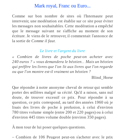
Mark royal, Franc ou Euro...
Comme sur bon nombre de sites où l'Internaute peut
intervenir, une modération est établie sur ce site pour éviter
les messages non souhaitables. Cette modération a empêché
que le message suivant ne s'affiche au moment de son
écriture. Je viens de le retrouver, il commentait l'annonce de
la sortie de
Comme il faut
.
Le livre et l'argent du livre
« Combien de livres de poche peut-on acheter avec
240 euros ? » vous demandera le béotien... Mais un béotien
qui préfère les livres que l'on lit aux livres que l'on regarde
ou que l'on montre est-il vraiment un béotien ?
Blind_Horse
Que répondre à notre anonyme cheval de retour qui semble
porter des œillères malgré sa cécité. Qu'il a raison, sans nul
doute, de trouver excessif ce prix. Pour répondre à sa
question, ce prix correspond, au tarif des années 1960 où je
lisais des livres de poche à profusion, à celui d'environ
780 titres volume simple (entre 200 et 220 pages) ou à celui
d'environ 445 titres volume double (environ 350 pages).
À mon tour de lui poser quelques questions.
– Combien de 106 Peugeot peut-on s'acheter avec le prix