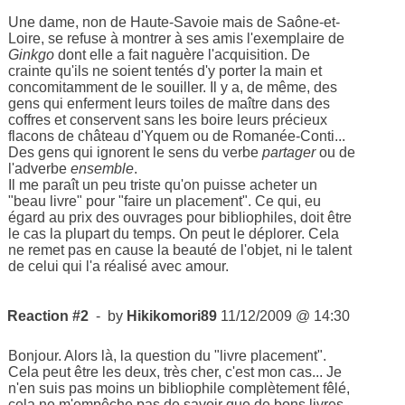
Une dame, non de Haute-Savoie mais de Saône-et-
Loire, se refuse à montrer à ses amis l'exemplaire de
Ginkgo
dont elle a fait naguère l'acquisition. De
crainte qu'ils ne soient tentés d'y porter la main et
concomitamment de le souiller. Il y a, de même, des
gens qui enferment leurs toiles de maître dans des
coffres et conservent sans les boire leurs précieux
flacons de château d'Yquem ou de Romanée-Conti...
Des gens qui ignorent le sens du verbe
partager
ou de
l'adverbe
ensemble
.
Il me paraît un peu triste qu'on puisse acheter un
"beau livre" pour "faire un placement". Ce qui, eu
égard au prix des ouvrages pour bibliophiles, doit être
le cas la plupart du temps. On peut le déplorer. Cela
ne remet pas en cause la beauté de l'objet, ni le talent
de celui qui l'a réalisé avec amour.
Reaction #2
- by
Hikikomori89
11/12/2009 @ 14:30
Bonjour. Alors là, la question du "livre placement".
Cela peut être les deux, très cher, c'est mon cas... Je
n'en suis pas moins un bibliophile complètement fêlé,
cela ne m'empêche pas de savoir que de bons livres