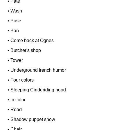
•
Pâté
•
Wash
•
Pose
•
Ban
•
Come back at Ognes
•
Butcher's shop
•
Tower
•
Underground french humor
•
Four colors
•
Sleeping Cinderiding hood
•
In color
•
Road
•
Shadow puppet show
•
Chair