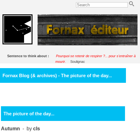
Sentence to think about :
Pourquoi se retenir de respirer ?... pour s'entraîner à
mourir.
Soulignac
Fornax Blog (& archives) - The picture of the day...
The picture of the day...
Autumn
- by
cls