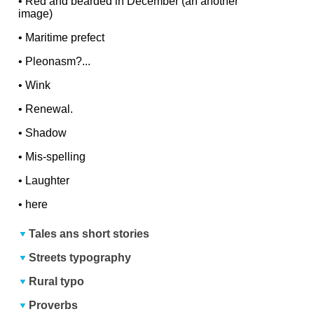
•
Red and bearded in December (an another
image)
•
Maritime prefect
•
Pleonasm?...
•
Wink
•
Renewal.
•
Shadow
•
Mis-spelling
•
Laughter
•
here
Tales ans short stories
Streets typography
Rural typo
Proverbs