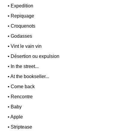
•
Expedition
•
Repiquage
•
Croquenots
•
Godasses
•
Vint le vain vin
•
Désertion ou expulsion
•
In the street...
•
At the bookseller...
•
Come back
•
Rencontre
•
Baby
•
Apple
•
Striptease