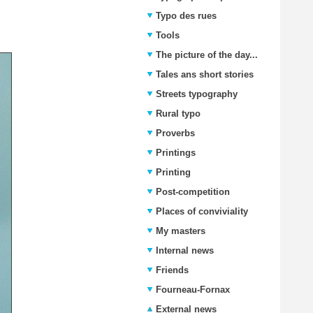
Typo des rues
Tools
The picture of the day...
Tales ans short stories
Streets typography
Rural typo
Proverbs
Printings
Printing
Post-competition
Places of conviviality
My masters
Internal news
Friends
Fourneau-Fornax
External news