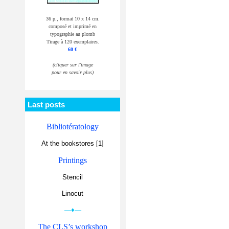
36 p., format 10 x 14 cm.
composé et imprimé en
typographie au plomb
Tirage à 120 exemplaires.
60 €
(cliquer sur l'image
pour en savoir plus)
Last posts
Bibliotératology
At the bookstores [1]
Printings
Stencil
Linocut
—♦—
The CLS’s workshop