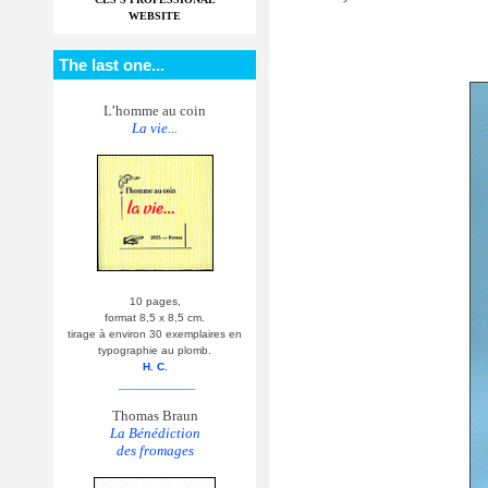
WEBSITE
The last one...
L’homme au coin
La vie...
10 pages,
format 8,5 x 8,5 cm.
tirage à environ 30 exemplaires en
typographie au plomb.
H. C.
__________
Thomas Braun
La Bénédiction
des fromages