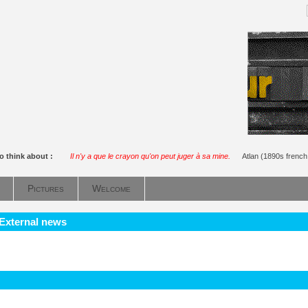
o think about :
Il n'y a que le crayon qu'on peut juger à sa mine.
Atlan (1890s french
Pictures
Welcome
 External news