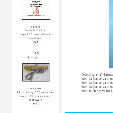
8 pages,
format 11,2 x 9 cm.
tirage à 131 exemplaires en
typographie.
30 €
__________
CLS
A pas feutrés
Disons-le, et n'hésiton
bien, la France va bien
bien, la France va bien
bien, la France va bien
Un volumen,
bien, la France va bien,
79 cm de long, 17,5 cm de haut.
tirage à 10 exemplaires en
linogravure.
250 €
__________