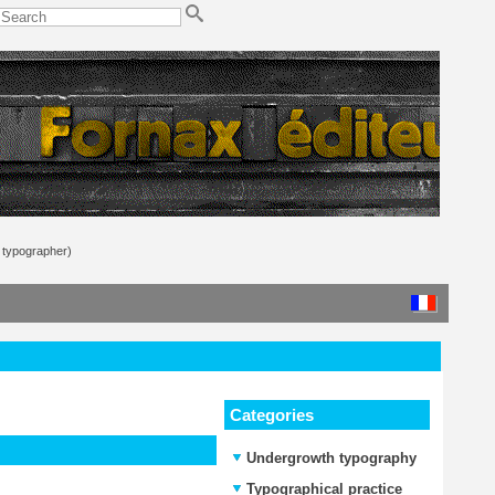
 typographer)
Categories
Undergrowth typography
Typographical practice