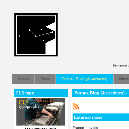
Sentence t
Log in
Files
Fornax Blog (& archives)
News
CLS typo
Fornax Blog (& archives) -
External news
France
- by
cls
CLS'S PROFESSIONAL