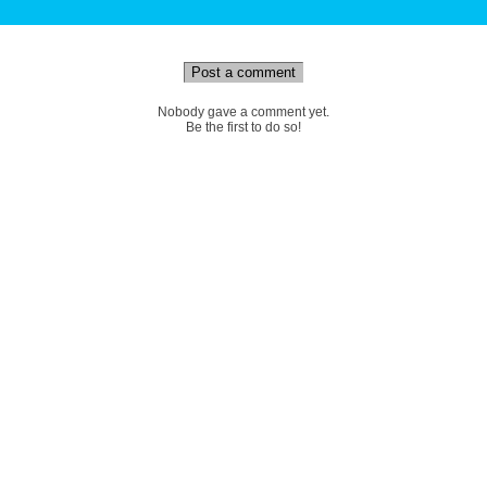
Post a comment
Nobody gave a comment yet.
Be the first to do so!