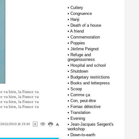
•
Cutlery
•
Congruence
•
Hanji
•
Death of a house
•
A friend
•
Commemoration
•
Poppies
•
Jérôme Peignot
•
Refuge and
gregariousness
•
Hospital and school
•
Shutdown
•
Budgetary restrictions
•
Books and letterpress
•
Scoop
ce va bien, la France va
•
Comme ça
ce va bien, la France va
•
Con, peut-être
ce va bien, la France va
ce va bien, la France va
•
Fornax détective
•
Translation
•
Evening
•
Jean-Jacques Sergent's
n
20/11/2010 @ 23:40
workshop
•
Down-to-earth