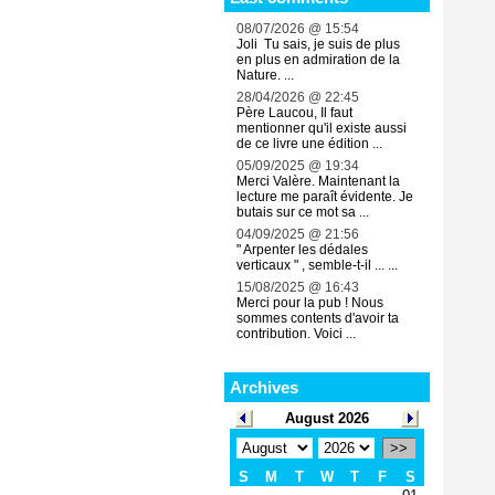
08/07/2026 @ 15:54
Joli Tu sais, je suis de plus
en plus en admiration de la
Nature. ...
28/04/2026 @ 22:45
Père Laucou, Il faut
mentionner qu'il existe aussi
de ce livre une édition ...
05/09/2025 @ 19:34
Merci Valère. Maintenant la
lecture me paraît évidente. Je
butais sur ce mot sa ...
04/09/2025 @ 21:56
" Arpenter les dédales
verticaux " , semble-t-il ... ...
15/08/2025 @ 16:43
Merci pour la pub ! Nous
sommes contents d'avoir ta
contribution. Voici ...
Archives
August 2026
>>
S
M
T
W
T
F
S