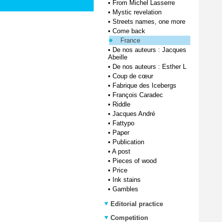
•
From Michel Lasserre
•
Mystic revelation
•
Streets names, one more
•
Come back
France
•
De nos auteurs : Jacques
Abeille
•
De nos auteurs : Esther L
•
Coup de cœur
•
Fabrique des Icebergs
•
François Caradec
•
Riddle
•
Jacques André
•
Fattypo
•
Paper
•
Publication
•
A post
•
Pieces of wood
•
Price
•
Ink stains
•
Gambles
Editorial practice
Competition