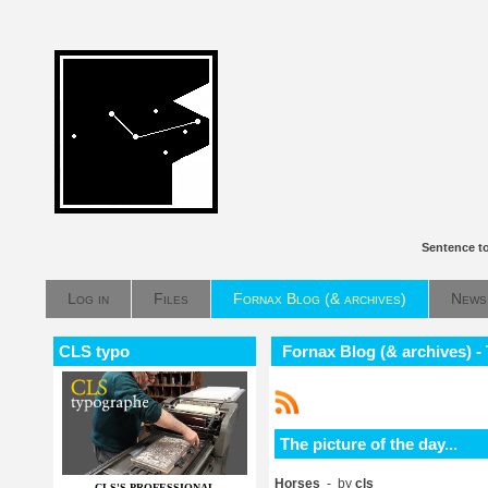
Sentence t
Log in
Files
Fornax Blog (& archives)
News
CLS typo
Fornax Blog (& archives) - T
The picture of the day...
Horses
- by
cls
CLS'S PROFESSIONAL