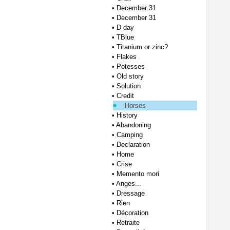
•
December 31
•
December 31
•
D day
•
TBlue
•
Titanium or zinc?
•
Flakes
•
Potesses
•
Old story
•
Solution
•
Credit
Horses
•
History
•
Abandoning
•
Camping
•
Declaration
•
Home
•
Crise
•
Memento mori
•
Anges...
•
Dressage
•
Rien
•
Décoration
•
Retraite