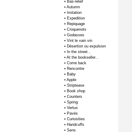
•
Bas-relief
•
Autumn
•
Imitation
•
Expedition
•
Repiquage
•
Croquenots
•
Godasses
•
Vint le vain vin
•
Désertion ou expulsion
•
In the street...
•
At the bookseller...
•
Come back
•
Rencontre
•
Baby
•
Apple
•
Striptease
•
Book shop
•
Counters
•
Spring
•
Vertus
•
Pavés
•
Curiosities
•
Handcuffs
•
Sens