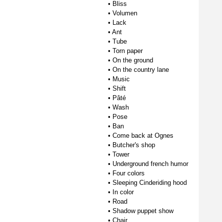
•
Bliss
•
Volumen
•
Lack
•
Ant
•
Tube
•
Torn paper
•
On the ground
•
On the country lane
•
Music
•
Shift
•
Pâté
•
Wash
•
Pose
•
Ban
•
Come back at Ognes
•
Butcher's shop
•
Tower
•
Underground french humor
•
Four colors
•
Sleeping Cinderiding hood
•
In color
•
Road
•
Shadow puppet show
•
Chair