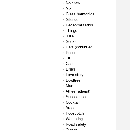
•
No entry
•
A-Z
•
Glass harmonica
•
Silence
•
Decentralization
•
Things
•
Julie
•
Socks
•
Cats (continued)
•
Rebus
•
Tit
•
Cats
•
Linen
•
Love story
•
Bowltree
•
Man
•
Athée (atheist)
•
Supposition
•
Cocktail
•
Arago
•
Hopscotch
•
Watchdog
•
Road safety
•
Queue