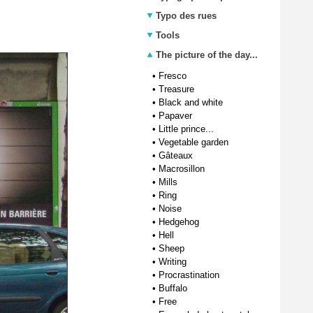
Typo des rues
Tools
The picture of the day...
•
Fresco
•
Treasure
•
Black and white
•
Papaver
•
Little prince...
•
Vegetable garden
•
Gâteaux
•
Macrosillon
•
Mills
•
Ring
•
Noise
•
Hedgehog
•
Hell
•
Sheep
•
Writing
•
Procrastination
•
Buffalo
•
Free