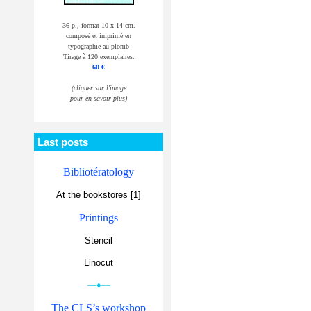
36 p., format 10 x 14 cm.
composé et imprimé en
typographie au plomb
Tirage à 120 exemplaires.
60 €
(cliquer sur l'image
pour en savoir plus)
Last posts
Bibliotératology
At the bookstores [1]
Printings
Stencil
Linocut
—♦—
The CLS’s workshop