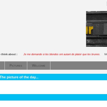
o think about :
Je me demande si les blondes ont autant de plaisir que les brunes.
Mo
Pictures
Welcome
he picture of the day...