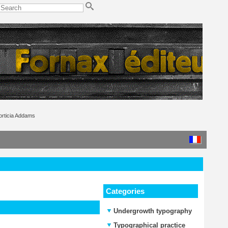
rticia Addams
Categories
Undergrowth typography
Typographical practice