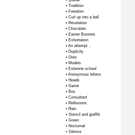
•
Tradition
•
Freedom
•
Curl up into a ball
•
Revelation
•
Chocolate
•
Easter Bunnies
•
Exhortation
•
An attempt...
•
Duplicity
•
Ores
•
Models
•
Estienne school
•
Anonymous letters
•
Heads
•
Game
•
Box
•
Consultant
•
Reflexions
•
Rain
•
Stencil and graffiti
•
Green
•
Nocturnal
•
Silence