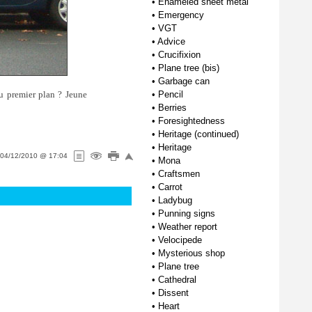
•
Enameled sheet metal
•
Emergency
•
VGT
•
Advice
•
Crucifixion
•
Plane tree (bis)
•
Garbage can
u premier plan ? Jeune
•
Pencil
•
Berries
•
Foresightedness
•
Heritage (continued)
•
Heritage
04/12/2010 @ 17:04
•
Mona
•
Craftsmen
•
Carrot
•
Ladybug
•
Punning signs
•
Weather report
•
Velocipede
•
Mysterious shop
•
Plane tree
•
Cathedral
•
Dissent
•
Heart