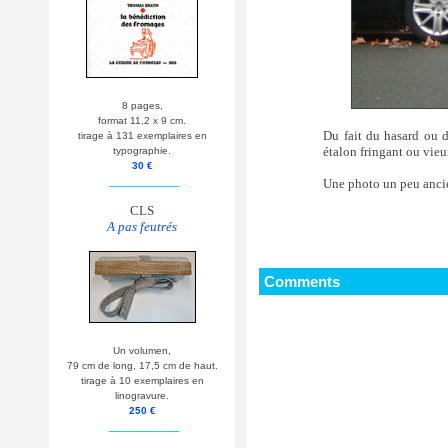
8 pages,
format 11,2 x 9 cm.
Du fait du hasard ou 
tirage à 131 exemplaires en
étalon fringant ou vie
typographie.
30 €
__________
Une photo un peu anci
CLS
A pas feutrés
Comments
Un volumen,
79 cm de long, 17,5 cm de haut.
tirage à 10 exemplaires en
linogravure.
250 €
__________