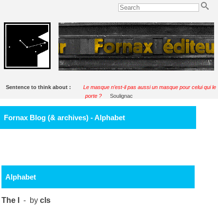
Sentence to think about :
Le masque n’est-il pas aussi un masque pour celui qui le
porte ?
Soulignac
Fornax Blog (& archives) - Alphabet
Alphabet
The I
- by
cls