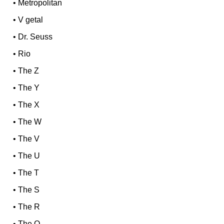
•
Metropolitan
•
V getal
•
Dr. Seuss
•
Rio
•
The Z
•
The Y
•
The X
•
The W
•
The V
•
The U
•
The T
•
The S
•
The R
•
The Q