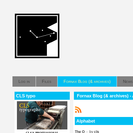
Log in
Files
Fornax Blog (& archives)
News
CLS typo
Fornax Blog (& archives) -
Alphabet
The O
- by
cls
CLS'S PROFESSIONAL