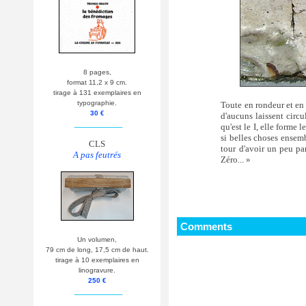
8 pages,
format 11,2 x 9 cm.
tirage à 131 exemplaires en
typographie.
Toute en rondeur et en 
30 €
d'aucuns laissent circu
__________
qu'est le I, elle forme 
si belles choses ensemb
CLS
tour d'avoir un peu pa
A pas feutrés
Zéro... »
Comments
Un volumen,
79 cm de long, 17,5 cm de haut.
tirage à 10 exemplaires en
linogravure.
250 €
__________