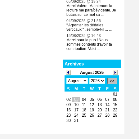
05/09/2025 @ 19:34
Merci Valère. Maintenant la
lecture me paraît évidente. Je
butais sur ce mot sa ...
04/09/2025 @ 21:56
" Arpenter les dédales
verticaux " , semble-t-il ... ...
15/08/2025 @ 16:43
Merci pour la pub ! Nous
sommes contents d'avoir ta
contribution. Voici ...
Archives
August 2026
>>
S
M
T
W
T
F
S
01
02
03
04
05
06
07
08
09
10
11
12
13
14
15
16
17
18
19
20
21
22
23
24
25
26
27
28
29
30
31