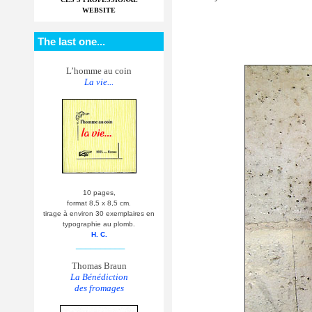
WEBSITE
The last one...
L’homme au coin
La vie...
10 pages,
format 8,5 x 8,5 cm.
tirage à environ 30 exemplaires en
typographie au plomb.
H. C.
__________
Thomas Braun
La Bénédiction
des fromages