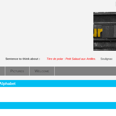
Sentence to think about :
Titre de polar : Petit Salaud aux Antilles.
Soulignac
Pictures
Welcome
 Alphabet