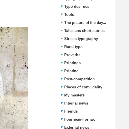
Typo des rues
Tools
The picture of the day...
Tales ans short stories
Streets typography
Rural typo
Proverbs
Printings
Printing
Post-competition
Places of conviviality
My masters
Internal news
Friends
Fourneau-Fornax
External news