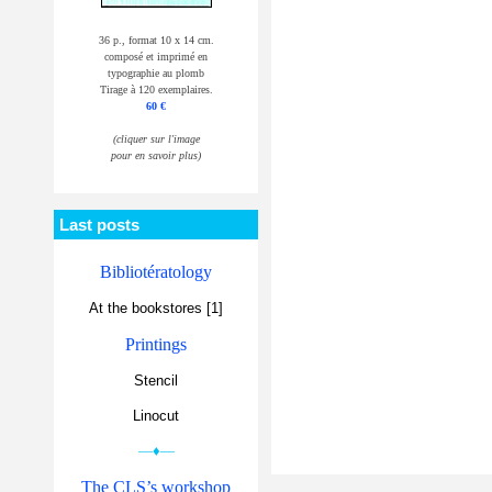
36 p., format 10 x 14 cm.
composé et imprimé en
typographie au plomb
Tirage à 120 exemplaires.
60 €
(cliquer sur l'image
pour en savoir plus)
Last posts
Bibliotératology
At the bookstores [1]
Printings
Stencil
Linocut
—♦—
The CLS’s workshop