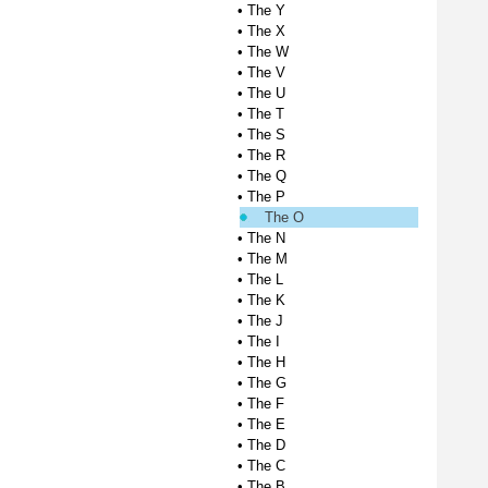
•
The Y
•
The X
•
The W
•
The V
•
The U
•
The T
•
The S
•
The R
•
The Q
•
The P
The O
•
The N
•
The M
•
The L
•
The K
•
The J
•
The I
•
The H
•
The G
•
The F
•
The E
•
The D
•
The C
•
The B