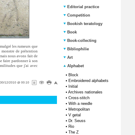
Editorial practice
Competition
Bookish teratology
Book
Book-collecting
e malgré les rumeurs que
Bibliophilie
ce monstre de prétention
, mais nous avons fait de
Art
se faire pardonner à son
militudes que j'ai avec
Alphabet
•
Block
•
Embroidered alphabets
30/12/2010 @ 00:10
•
Initial
•
Archives nationales
•
Cross-stitch
•
With a needle
•
Metropolitan
•
V getal
•
Dr. Seuss
•
Rio
•
The Z