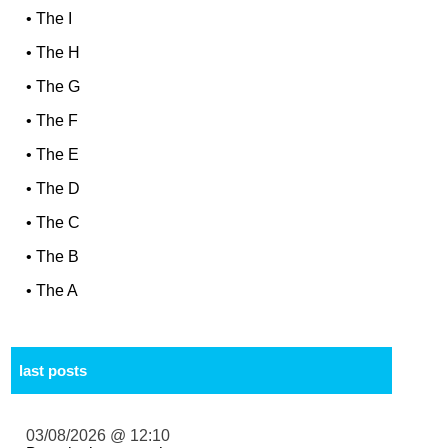
•
The I
•
The H
•
The G
•
The F
•
The E
•
The D
•
The C
•
The B
•
The A
last posts
03/08/2026 @ 12:10