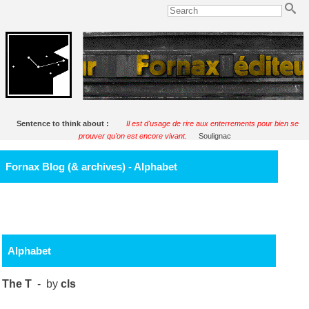
Sentence to think about :
Il est d'usage de rire aux enterrements pour bien se
prouver qu'on est encore vivant.
Soulignac
Fornax Blog (& archives) - Alphabet
Alphabet
The T
- by
cls