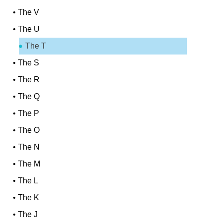
•
The V
•
The U
The T
•
The S
•
The R
•
The Q
•
The P
•
The O
•
The N
•
The M
•
The L
•
The K
•
The J