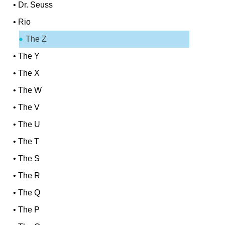
•
Dr. Seuss
•
Rio
The Z
•
The Y
•
The X
•
The W
•
The V
•
The U
•
The T
•
The S
•
The R
•
The Q
•
The P