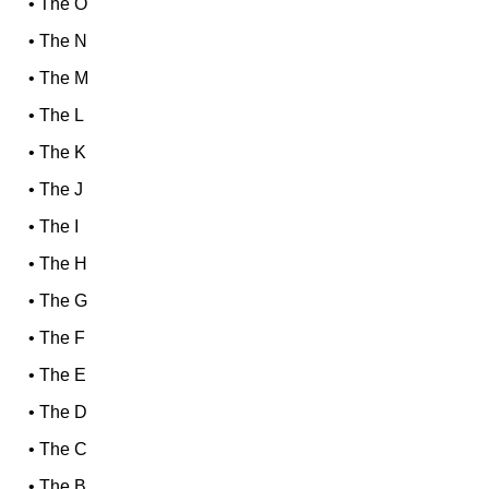
•
The O
•
The N
•
The M
•
The L
•
The K
•
The J
•
The I
•
The H
•
The G
•
The F
•
The E
•
The D
•
The C
•
The B