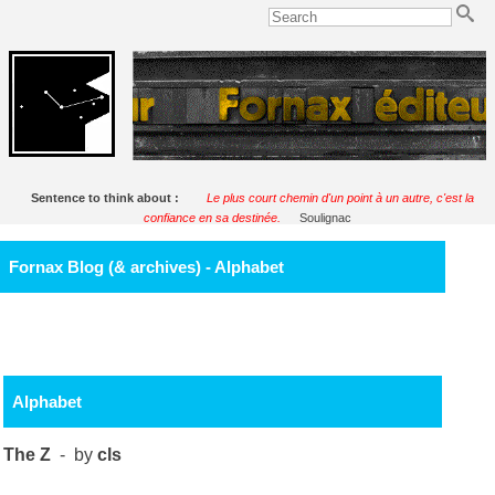
Sentence to think about :
Le plus court chemin d'un point à un autre, c'est la
confiance en sa destinée.
Soulignac
Fornax Blog (& archives) - Alphabet
Alphabet
The Z
- by
cls