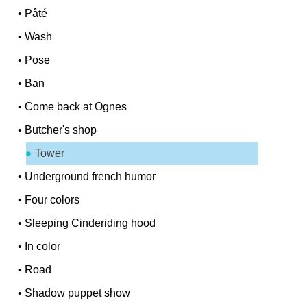
•
Pâté
•
Wash
•
Pose
•
Ban
•
Come back at Ognes
•
Butcher's shop
Tower
•
Underground french humor
•
Four colors
•
Sleeping Cinderiding hood
•
In color
•
Road
•
Shadow puppet show