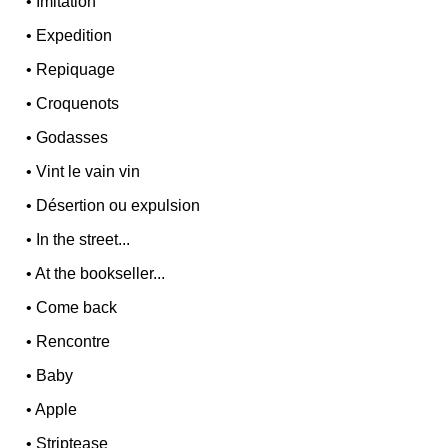
•
Imitation
•
Expedition
•
Repiquage
•
Croquenots
•
Godasses
•
Vint le vain vin
•
Désertion ou expulsion
•
In the street...
•
At the bookseller...
•
Come back
•
Rencontre
•
Baby
•
Apple
•
Striptease