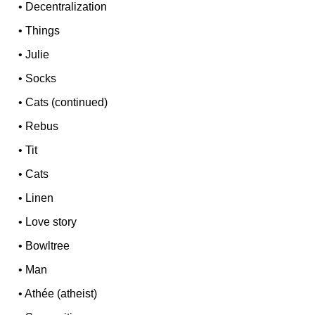
•
Decentralization
•
Things
•
Julie
•
Socks
•
Cats (continued)
•
Rebus
•
Tit
•
Cats
•
Linen
•
Love story
•
Bowltree
•
Man
•
Athée (atheist)