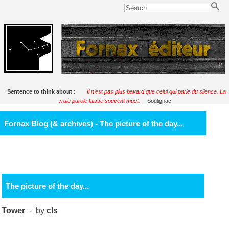
Sentence to think about :
Il n'est pas plus bavard que celui qui parle du silence. La
vraie parole laisse souvent muet.
Soulignac
Fornax Blog (& archives) - The picture of the day...
The picture of the day...
Tower
- by
cls