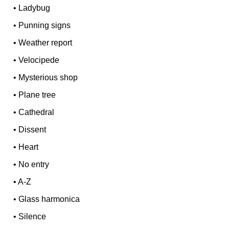
•
Ladybug
•
Punning signs
•
Weather report
•
Velocipede
•
Mysterious shop
•
Plane tree
•
Cathedral
•
Dissent
•
Heart
•
No entry
•
A-Z
•
Glass harmonica
•
Silence