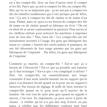
on a des compte-fils. Avec un trait d’union entre le compte
et les fils. Parce que ça sert à compter les fils, un compte-fils.
Heu, qu’on ne se méprenne pas : ça ne sert pas à compter les
fils des familles nombreuses qui n’ont presque pas de filles,
non ! Ça sert à compter les fils de chaîne et de trame d’un
tissu. Parfait, mais en quoi a-t-on besoin de compter des fils
de trame ou de chaîne quand on fabrique un livre ? On est
en droit de se poser copieusement la question. Pour savoir si
les chiffons utilisés pour nettoyer les machines à imprimer
sont de bon aloi ? Non, bien sûr ! Les compte-fils ont été
initialement inventés à l’usage des gens qui fabriquent des
tissus et, comme c’étaient des outils malins et pratiques, ils
ont été détournés de leur usage premier par les gens qui
fabriquent de l’imprimé… Pas bêtes, les gens qui fabriquent
de l’imprimé.
Comment ça marche, un compte-fils ? Est-ce que ça a
besoin de l’électricité ? Est-ce que ça possède une batterie
qu’il faut recharger ? Est-ce que c’est compliqué à utiliser ?
Non. Un compte-fils est essentiellement une loupe
constituée d’une seule lentille montée sur un support qui la
place à sa distance focale quand on la pose sur un support à
observer. Pas besoin de réglage. Il suffit de bien orienter le
compte-fils quand on le pose pour qu’il reçoive de la
lumière. On voit tout de suite plus gros quand on regarde à
travers, c’est tout. En imprimerie, ça peut servir à plein de
choses : à vérifier qu’on n’a pas mis trop d’encre ou pas
assez, à vérifier que les différentes couleurs sont bien