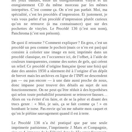
les yeux bandés, entre un enregistrement vinyle et un
enregistrement CD du même morceau par les mêmes
interprètes. C’est comme ça. On n’est pas parfait. Moi, ma
spécialité, c’est les procédés d’impression. Et justement, je
vais vous parler d’un procédé d’impression plutôt curieux
qu’on ne retrouve (à ma connaissance) que sur des
pochettes de vinyles. Le Procédé 136 (c’est son nom),
Panchroma (c’est son prénom).
De quoi il retourne ? Comment expliquer ? En gros, c’est un
procédé un peu comme le pochoir (mais ce n’en est pas) qui
consiste à colorier une image en noir, imprimée dans un
procédé classique, en l’occurence ici, de l’offset, à l’aide de
couleurs transparentes, comme des sortes de gels, qui créent
un relief. Ce procédé d’origine française (pour une fois) qui
date des années 1950 a sûrement été à l’origine d’un dépôt
de brevet mais les archives en ligne de l’INPI ne descendent
pas — ou pas encore — à une date aussi proche de nous,
donc impasse pour trouver des détails au sujet de son
fonctionnement. On ne peut qu’être réduit à des hypothèses
qui selon toute probabilité pourraient se retrouver fausses…
Alors on va éviter d’en faire, et de se la péter et disant des
trucs genre : « Moi, je sais, ça se fait comme ça ! » en
bombant le torse. Pas envie qu’on me rabatte mon caquet et
qu’on le piétine sauvagement quand il est à terre.
Le Procédé 136 n’a été pratiqué que par une seule
imprimerie parisienne, l’imprimerie J. Marx et Compagnie,