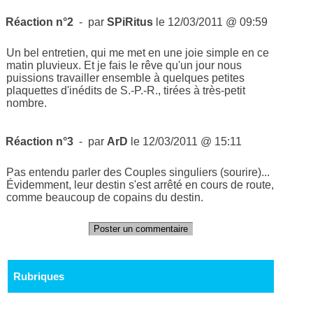
Réaction n°2
- par
SPiRitus
le 12/03/2011 @ 09:59
Un bel entretien, qui me met en une joie simple en ce
matin pluvieux. Et je fais le rêve qu'un jour nous
puissions travailler ensemble à quelques petites
plaquettes d'inédits de S.-P.-R., tirées à très-petit
nombre.
Réaction n°3
- par
ArD
le 12/03/2011 @ 15:11
Pas entendu parler des Couples singuliers (sourire)...
Évidemment, leur destin s'est arrêté en cours de route,
comme beaucoup de copains du destin.
Poster un commentaire
Rubriques