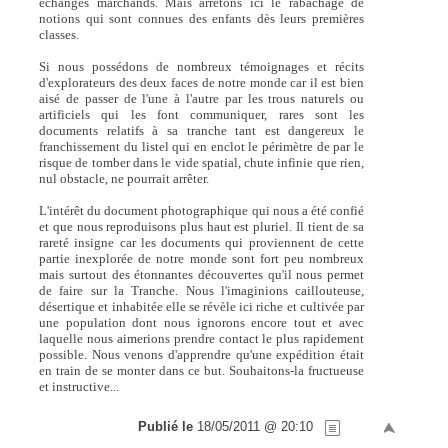
échanges marchands. Mais arrêtons ici le rabâchage de
notions qui sont connues des enfants dès leurs premières
classes.
Si nous possédons de nombreux témoignages et récits
d'explorateurs des deux faces de notre monde car il est bien
aisé de passer de l'une à l'autre par les trous naturels ou
artificiels qui les font communiquer, rares sont les
documents relatifs à sa tranche tant est dangereux le
franchissement du listel qui en enclot le périmètre de par le
risque de tomber dans le vide spatial, chute infinie que rien,
nul obstacle, ne pourrait arrêter.
L'intérêt du document photographique qui nous a été confié
et que nous reproduisons plus haut est pluriel. Il tient de sa
rareté insigne car les documents qui proviennent de cette
partie inexplorée de notre monde sont fort peu nombreux
mais surtout des étonnantes découvertes qu'il nous permet
de faire sur la Tranche. Nous l'imaginions caillouteuse,
désertique et inhabitée elle se révèle ici riche et cultivée par
une population dont nous ignorons encore tout et avec
laquelle nous aimerions prendre contact le plus rapidement
possible. Nous venons d'apprendre qu'une expédition était
en train de se monter dans ce but. Souhaitons-la fructueuse
et instructive...
Publié le
18/05/2011 @ 20:10