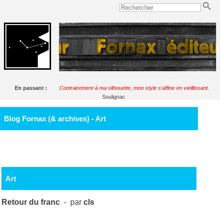
En passant :
Contrairement à ma silhouette, mon style s'affine en vieillissant.
Soulignac
Blog Fornax (& archives) - Art
Art
Retour du franc
- par
cls