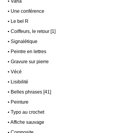
•
Varia
•
Une conférence
•
Le bel R
•
Coiffeurs, le retour [1]
•
Signalétique
•
Peintre en lettres
•
Gravure sur pierre
•
Vécé
•
Lisibilité
•
Belles phrases [41]
•
Peinture
•
Typo au crochet
•
Affiche sauvage
•
Composite