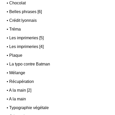
•
Chocolat
•
Belles phrases [6]
•
Crédit lyonnais
•
Tréma
•
Les imprimeries [5]
•
Les imprimeries [4]
•
Plaque
•
La typo contre Batman
•
Mélange
•
Récupération
•
A la main [2]
•
A la main
•
Typographie végétale