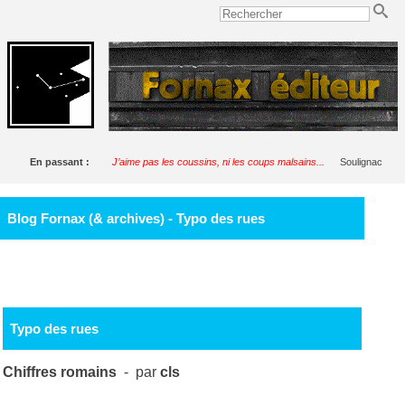
En passant :
J’aime pas les coussins, ni les coups malsains...
Soulignac
Blog Fornax (& archives) - Typo des rues
Typo des rues
Chiffres romains
- par
cls