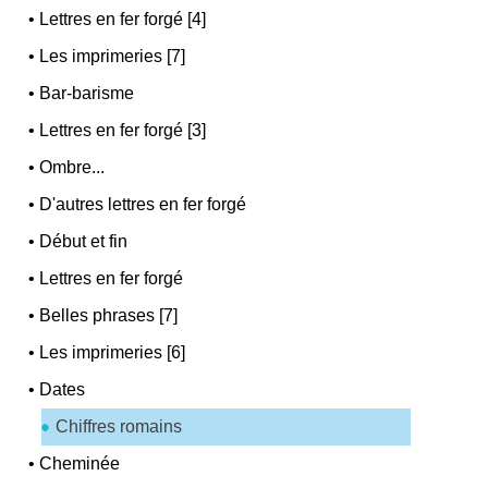
•
Lettres en fer forgé [4]
•
Les imprimeries [7]
•
Bar-barisme
•
Lettres en fer forgé [3]
•
Ombre...
•
D'autres lettres en fer forgé
•
Début et fin
•
Lettres en fer forgé
•
Belles phrases [7]
•
Les imprimeries [6]
•
Dates
Chiffres romains
•
Cheminée