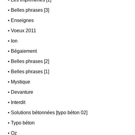
•
Belles phrases [3]
•
Enseignes
•
Voeux 2011
•
Ion
•
Bégaiement
•
Belles phrases [2]
•
Belles phrases [1]
•
Mystique
•
Devanture
•
Interdit
•
Solutions bétonnées [typo béton 02]
•
Typo béton
•
Oz