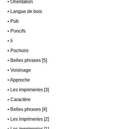
•
Orientation
•
Langue de bois
•
Pub
•
Poncifs
•
li
•
Pochoirs
•
Belles phrases [5]
•
Voisinage
•
Approche
•
Les imprimeries [3]
•
Caractère
•
Belles phrases [4]
•
Les imprimeries [2]
•
Les imprimeries [1]