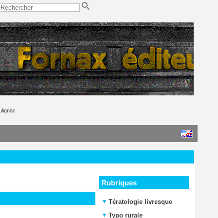
ulignac
Rubriques
Tératologie livresque
Typo rurale