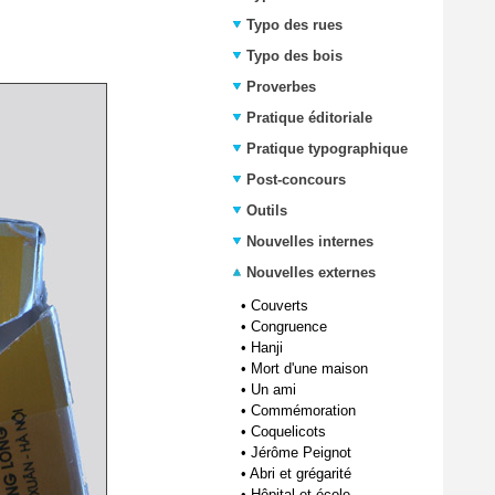
Typo des rues
Typo des bois
Proverbes
Pratique éditoriale
Pratique typographique
Post-concours
Outils
Nouvelles internes
Nouvelles externes
•
Couverts
•
Congruence
•
Hanji
•
Mort d'une maison
•
Un ami
•
Commémoration
•
Coquelicots
•
Jérôme Peignot
•
Abri et grégarité
•
Hôpital et école