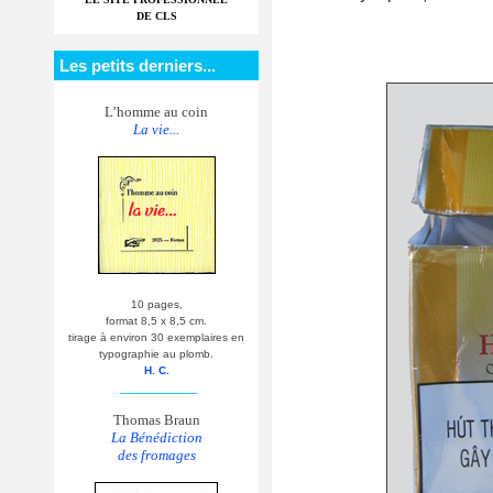
DE CLS
Les petits derniers...
L’homme au coin
La vie...
10 pages,
format 8,5 x 8,5 cm.
tirage à environ 30 exemplaires en
typographie au plomb.
H. C.
__________
Thomas Braun
La Bénédiction
des fromages