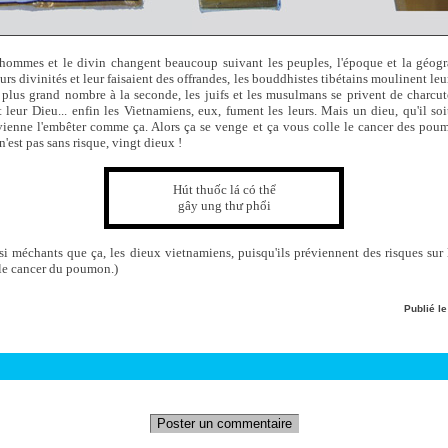
 hommes et le divin changent beaucoup suivant les peuples, l'époque et la géogr
rs divinités et leur faisaient des offrandes, les bouddhistes tibétains moulinent leur
plus grand nombre à la seconde, les juifs et les musulmans se privent de charcuter
 leur Dieu... enfin les Vietnamiens, eux, fument les leurs. Mais un dieu, qu'il soi
vienne l'embêter comme ça. Alors ça se venge et ça vous colle le cancer des poumo
n'est pas sans risque, vingt dieux !
Hút thuốc lá có thể
gây ung thư phổi
 si méchants que ça, les dieux vietnamiens, puisqu'ils préviennent des risques sur
le cancer du poumon.)
Publié l
Poster un commentaire