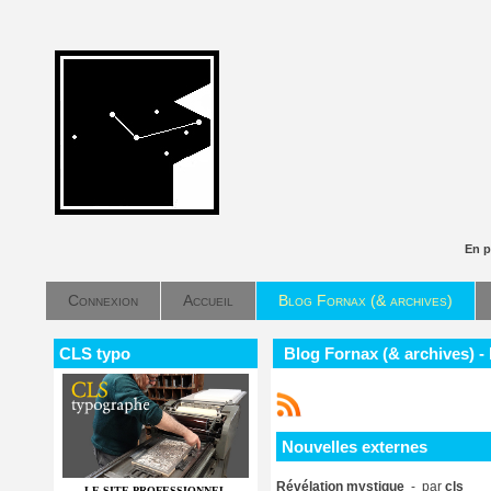
En p
Connexion
Accueil
Blog Fornax (& archives)
CLS typo
Blog Fornax (& archives) -
Nouvelles externes
Révélation mystique
- par
cls
LE SITE PROFESSIONNEL