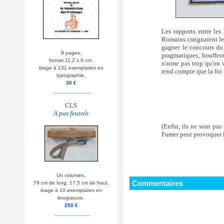
Les rapports entre les
Romains craignaient leu
gagner le concours du 
8 pages,
pragmatiques, bouffent
format 11,2 x 9 cm.
n'aime pas trop qu'on 
tirage à 131 exemplaires en
rend compte que la foi 
typographie.
30 €
__________
CLS
A pas feutrés
(Enfin, ils ne sont pas
Fumer peut provoquer 
Un volumen,
Commentaires
79 cm de long, 17,5 cm de haut.
tirage à 10 exemplaires en
linogravure.
250 €
__________