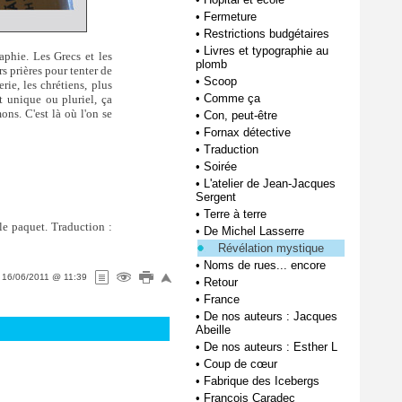
•
Fermeture
•
Restrictions budgétaires
•
Livres et typographie au
aphie. Les Grecs et les
plomb
s prières pour tenter de
•
Scoop
ie, les chrétiens, plus
•
Comme ça
t unique ou pluriel, ça
ns. C'est là où l'on se
•
Con, peut-être
•
Fornax détective
•
Traduction
•
Soirée
•
L'atelier de Jean-Jacques
Sergent
•
Terre à terre
 le paquet. Traduction :
•
De Michel Lasserre
Révélation mystique
•
Noms de rues... encore
e
16/06/2011 @ 11:39
•
Retour
•
France
•
De nos auteurs : Jacques
Abeille
•
De nos auteurs : Esther L
•
Coup de cœur
•
Fabrique des Icebergs
•
François Caradec