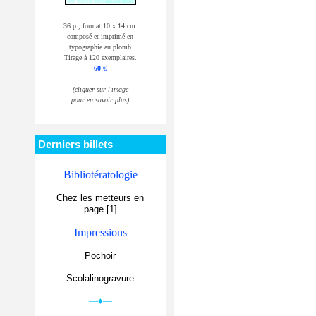
36 p., format 10 x 14 cm.
composé et imprimé en
typographie au plomb
Tirage à 120 exemplaires.
60 €
(cliquer sur l'image
pour en savoir plus)
Derniers billets
Bibliotératologie
Chez les metteurs en
page [1]
Impressions
Pochoir
Scolalinogravure
—♦—