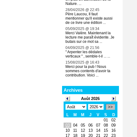
Nature. ...
28/04/2026 @ 22:45
Père Laucou, Il faut
mentionner qu'il existe aussi
de ce livre une édition ...
05/09/2025 @ 19:34
Merci Valère. Maintenant la
lecture me paraît évidente. Je
butais sur ce mot sa ...
04/09/2025 @ 21:56
" Arpenter les dédales
verticaux " , semble-t-il ... ...
15/08/2025 @ 16:43
Merci pour la pub ! Nous
sommes contents d'avoir ta
contribution. Voici ...
Archives
Août 2026
>>
L
M
M
J
V
S
D
01
02
03
04
05
06
07
08
09
10
11
12
13
14
15
16
17
18
19
20
21
22
23