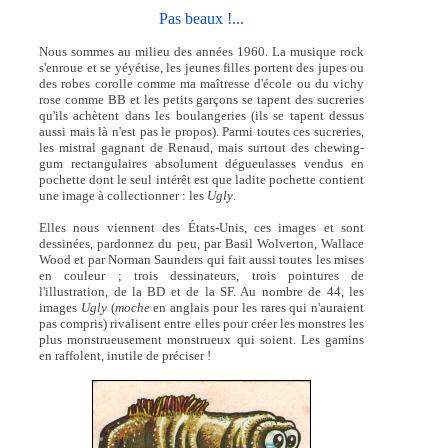
Pas beaux !...
Nous sommes au milieu des années 1960. La musique rock
s'enroue et se yéyétise, les jeunes filles portent des jupes ou
des robes corolle comme ma maîtresse d'école ou du vichy
rose comme BB et les petits garçons se tapent des sucreries
qu'ils achètent dans les boulangeries (ils se tapent dessus
aussi mais là n'est pas le propos). Parmi toutes ces sucreries,
les mistral gagnant de Renaud, mais surtout des chewing-
gum rectangulaires absolument dégueulasses vendus en
pochette dont le seul intérêt est que ladite pochette contient
une image à collectionner : les
Ugly
.
Elles nous viennent des États-Unis, ces images et sont
dessinées, pardonnez du peu, par Basil Wolverton, Wallace
Wood et par Norman Saunders qui fait aussi toutes les mises
en couleur ; trois dessinateurs, trois pointures de
l'illustration, de la BD et de la SF. Au nombre de 44, les
images
Ugly
(
moche
en anglais pour les rares qui n'auraient
pas compris) rivalisent entre elles pour créer les monstres les
plus monstrueusement monstrueux qui soient. Les gamins
en raffolent, inutile de préciser !