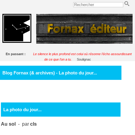
En passant :
Le silence le plus profond est celui où résonne l'écho assourdissant
de ce que l'on a tu.
Soulignac
Blog Fornax (& archives) - La photo du jour...
La photo du jour...
Au sol
- par
cls