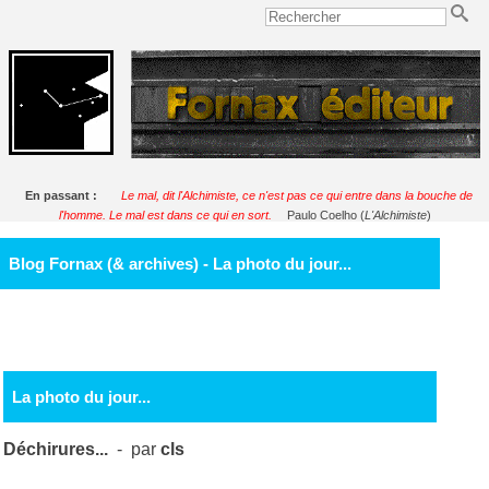
En passant :
Le mal, dit l'Alchimiste, ce n'est pas ce qui entre dans la bouche de
l'homme. Le mal est dans ce qui en sort.
Paulo Coelho (
L'Alchimiste
)
Blog Fornax (& archives) - La photo du jour...
La photo du jour...
Déchirures...
- par
cls