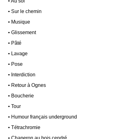
•
Au sol
•
Sur le chemin
•
Musique
•
Glissement
•
Pâté
•
Lavage
•
Pose
•
Interdiction
•
Retour à Ognes
•
Boucherie
•
Tour
•
Humour français underground
•
Tétrachromie
•
Chaperon au bois cendré