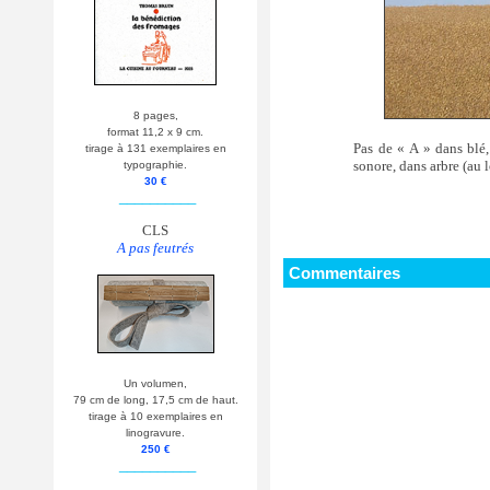
8 pages,
format 11,2 x 9 cm.
Pas de « A » dans blé,
tirage à 131 exemplaires en
sonore, dans arbre (au 
typographie.
30 €
__________
CLS
A pas feutrés
Commentaires
Un volumen,
79 cm de long, 17,5 cm de haut.
tirage à 10 exemplaires en
linogravure.
250 €
__________