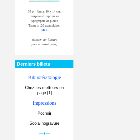
36 p., format 10 x 14 cm.
composé et imprimé en
typographie au plomb
Tirage à 120 exemplaires.
60 €
(cliquer sur l'image
pour en savoir plus)
Derniers billets
Bibliotératologie
Chez les metteurs en
page [1]
Impressions
Pochoir
Scolalinogravure
—♦—