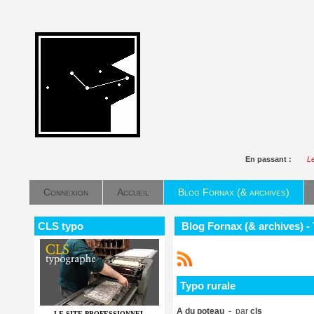
En passant :
Le
Connexion
Accueil
Blog Fornax (& archives)
CLS typo
Blog Fornax (& archives) - 
Typo rurale
A du poteau
- par
cls
LE SITE PROFESSIONNEL