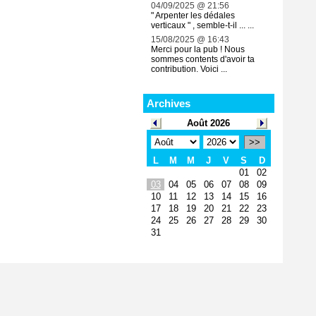
04/09/2025 @ 21:56
" Arpenter les dédales
verticaux " , semble-t-il ... ...
15/08/2025 @ 16:43
Merci pour la pub ! Nous
sommes contents d'avoir ta
contribution. Voici ...
Archives
Août 2026
>>
L
M
M
J
V
S
D
01
02
03
04
05
06
07
08
09
10
11
12
13
14
15
16
17
18
19
20
21
22
23
24
25
26
27
28
29
30
31