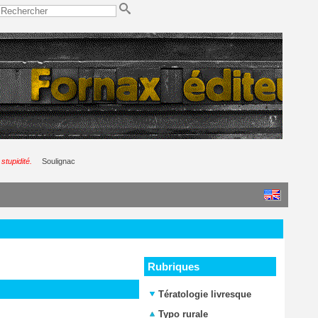
stupidité.
Soulignac
Rubriques
Tératologie livresque
Typo rurale