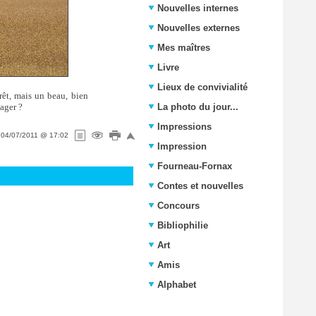
Nouvelles internes
Nouvelles externes
Mes maîtres
Livre
Lieux de convivialité
rêt, mais un beau, bien
nager ?
La photo du jour...
Impressions
e
04/07/2011 @ 17:02
Impression
Fourneau-Fornax
Contes et nouvelles
Concours
Bibliophilie
Art
Amis
Alphabet