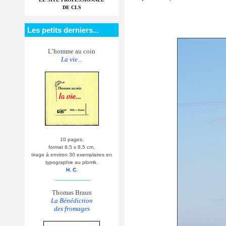
DE CLS
Les petits derniers...
L’homme au coin
La vie...
10 pages,
format 8,5 x 8,5 cm.
tirage à environ 30 exemplaires en
typographie au plomb.
H. C.
__________
Thomas Braun
La Bénédiction
des fromages