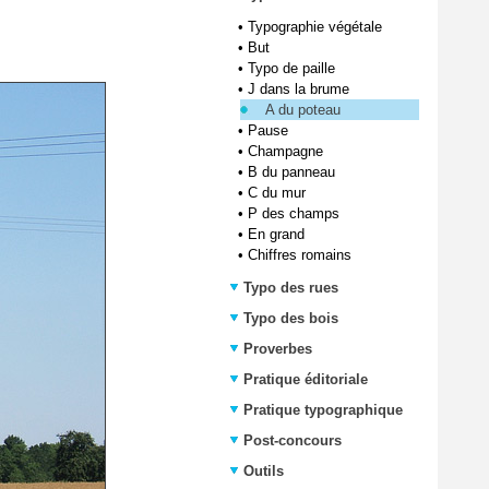
•
Typographie végétale
•
But
•
Typo de paille
•
J dans la brume
A du poteau
•
Pause
•
Champagne
•
B du panneau
•
C du mur
•
P des champs
•
En grand
•
Chiffres romains
Typo des rues
Typo des bois
Proverbes
Pratique éditoriale
Pratique typographique
Post-concours
Outils