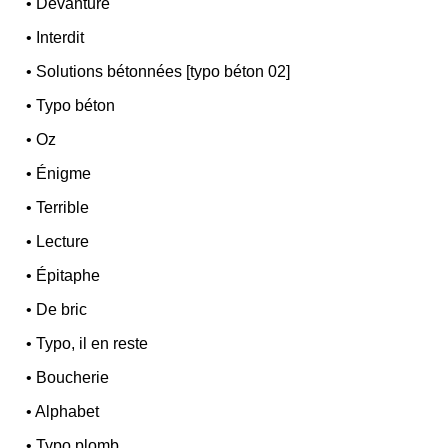
•
Devanture
•
Interdit
•
Solutions bétonnées [typo béton 02]
•
Typo béton
•
Oz
•
Énigme
•
Terrible
•
Lecture
•
Épitaphe
•
De bric
•
Typo, il en reste
•
Boucherie
•
Alphabet
•
Typo plomb