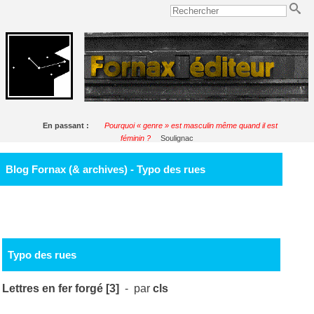
En passant :
Pourquoi « genre » est masculin même quand il est
féminin ?
Soulignac
Blog Fornax (& archives) - Typo des rues
Typo des rues
Lettres en fer forgé [3]
- par
cls