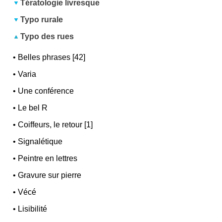
Tératologie livresque
Typo rurale
Typo des rues
•
Belles phrases [42]
•
Varia
•
Une conférence
•
Le bel R
•
Coiffeurs, le retour [1]
•
Signalétique
•
Peintre en lettres
•
Gravure sur pierre
•
Vécé
•
Lisibilité