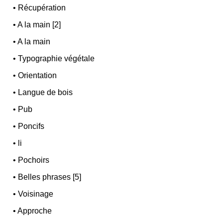
•
Récupération
•
A la main [2]
•
A la main
•
Typographie végétale
•
Orientation
•
Langue de bois
•
Pub
•
Poncifs
•
li
•
Pochoirs
•
Belles phrases [5]
•
Voisinage
•
Approche