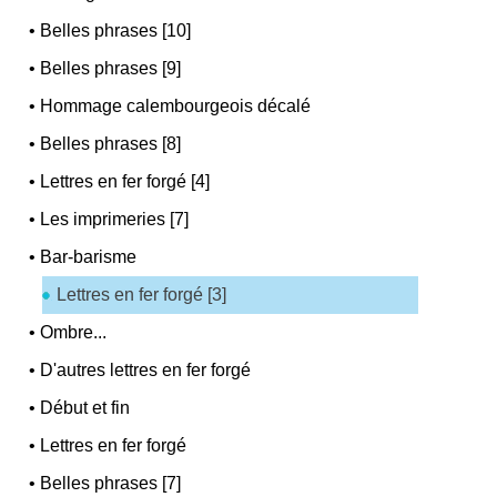
•
Belles phrases [10]
•
Belles phrases [9]
•
Hommage calembourgeois décalé
•
Belles phrases [8]
•
Lettres en fer forgé [4]
•
Les imprimeries [7]
•
Bar-barisme
Lettres en fer forgé [3]
•
Ombre...
•
D'autres lettres en fer forgé
•
Début et fin
•
Lettres en fer forgé
•
Belles phrases [7]