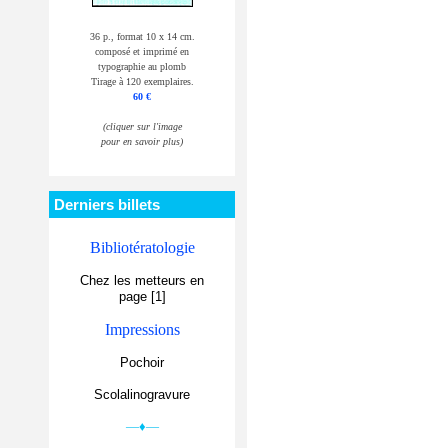
36 p., format 10 x 14 cm.
composé et imprimé en
typographie au plomb
Tirage à 120 exemplaires.
60 €
(cliquer sur l'image
pour en savoir plus)
Derniers billets
Bibliotératologie
Chez les metteurs en
page [1]
Impressions
Pochoir
Scolalinogravure
—♦—