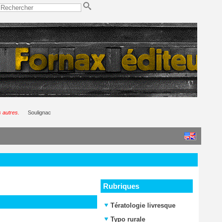
 autres.
Soulignac
Rubriques
Tératologie livresque
Typo rurale