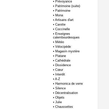
•
Prévoyance
•
Patrimoine (suite)
•
Patrimoine
•
Mona
•
Artisans d'art
•
Carotte
•
Coccinelle
•
Enseignes
calembourdesques
•
Météo
•
Vélocipède
•
Magasin mystère
•
Platane
•
Cathédrale
•
Dissidence
•
Cœur
•
Interdit
•
A-Z
•
Harmonica de verre
•
Silence
•
Décentralisation
•
Objets
•
Julie
•
Chaussettes