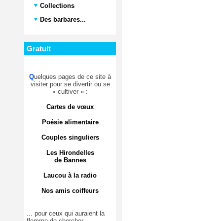
Collections
Des barbares...
Gratuit
Q
uelques pages de ce site à
visiter pour se divertir ou se
« cultiver » :
Cartes de vœux
Poésie alimentaire
Couples singuliers
Les Hirondelles
de Bannes
Laucou à la radio
Nos amis coiffeurs
... pour ceux qui auraient la
flemme de chercher.