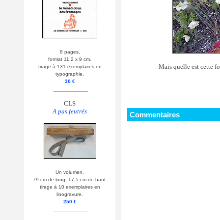
8 pages,
format 11,2 x 9 cm.
Mais quelle est cette f
tirage à 131 exemplaires en
typographie.
30 €
__________
CLS
A pas feutrés
Commentaires
Un volumen,
79 cm de long, 17,5 cm de haut.
tirage à 10 exemplaires en
linogravure.
250 €
__________