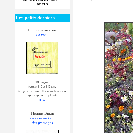
DE CLS
Les petits derniers...
L’homme au coin
La vie...
10 pages,
format 8,5 x 8,5 cm.
tirage à environ 30 exemplaires en
typographie au plomb.
H. C.
__________
Thomas Braun
La Bénédiction
des fromages