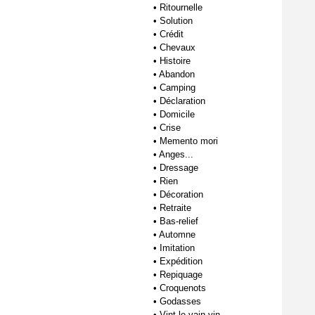
•
Ritournelle
•
Solution
•
Crédit
•
Chevaux
•
Histoire
•
Abandon
•
Camping
•
Déclaration
•
Domicile
•
Crise
•
Memento mori
•
Anges...
•
Dressage
•
Rien
•
Décoration
•
Retraite
•
Bas-relief
•
Automne
•
Imitation
•
Expédition
•
Repiquage
•
Croquenots
•
Godasses
•
Vint le vain vin