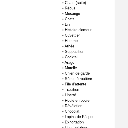
•
Chats (suite)
•
Rébus
•
Mésange
•
Chats
•
Lin
•
Histoire d'amour...
•
Cuvettier
•
Homme
•
Athée
•
Supposition
•
Cocktail
•
Arago
•
Marelle
•
Chien de garde
•
Sécurité routière
•
File d’attente
•
Tradition
•
Liberté
•
Roulé en boule
•
Révélation
•
Chocolat
•
Lapins de Pâques
•
Exhortation
•
Une tentative...