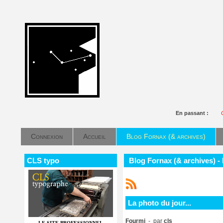
En passant :
Connexion
Accueil
Blog Fornax (& archives)
CLS typo
Blog Fornax (& archives) - 
La photo du jour...
Fourmi
- par
cls
LE SITE PROFESSIONNEL