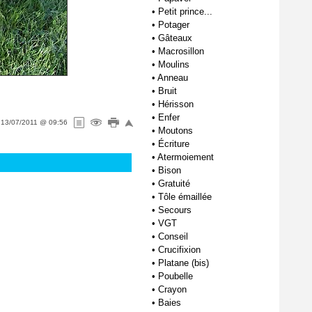
•
Petit prince...
•
Potager
•
Gâteaux
•
Macrosillon
•
Moulins
•
Anneau
•
Bruit
•
Hérisson
•
Enfer
e
13/07/2011 @ 09:56
•
Moutons
•
Écriture
•
Atermoiement
•
Bison
•
Gratuité
•
Tôle émaillée
•
Secours
•
VGT
•
Conseil
•
Crucifixion
•
Platane (bis)
•
Poubelle
•
Crayon
•
Baies