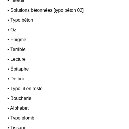
•
Interdit
•
Solutions bétonnées [typo béton 02]
•
Typo béton
•
Oz
•
Énigme
•
Terrible
•
Lecture
•
Épitaphe
•
De bric
•
Typo, il en reste
•
Boucherie
•
Alphabet
•
Typo plomb
•
Tissage