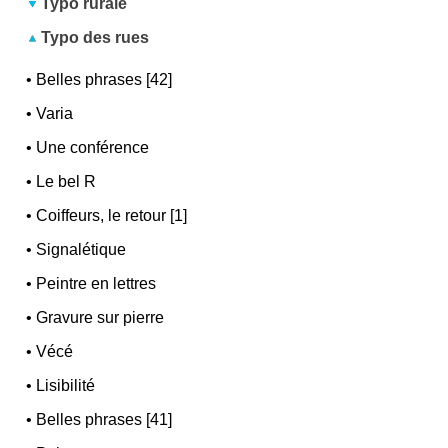
Typo rurale
Typo des rues
•
Belles phrases [42]
•
Varia
•
Une conférence
•
Le bel R
•
Coiffeurs, le retour [1]
•
Signalétique
•
Peintre en lettres
•
Gravure sur pierre
•
Vécé
•
Lisibilité
•
Belles phrases [41]