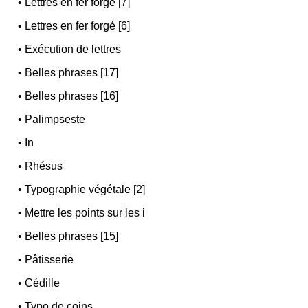
•
Lettres en fer forgé [7]
•
Lettres en fer forgé [6]
•
Exécution de lettres
•
Belles phrases [17]
•
Belles phrases [16]
•
Palimpseste
•
In
•
Rhésus
•
Typographie végétale [2]
•
Mettre les points sur les i
•
Belles phrases [15]
•
Pâtisserie
•
Cédille
•
Typo de coins