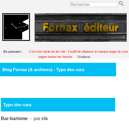
En passant :
C’est très facile de lire vite : il suffit de déplacer le marque-page de cent
pages toutes les heures.
Soulignac
Blog Fornax (& archives) - Typo des rues
Typo des rues
Bar-barisme
- par
cls