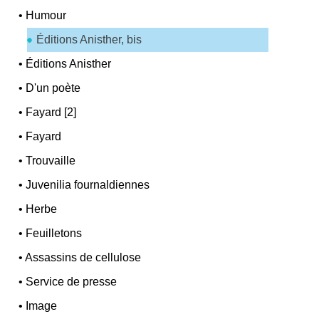
•
Humour
Éditions Anisther, bis
•
Éditions Anisther
•
D'un poète
•
Fayard [2]
•
Fayard
•
Trouvaille
•
Juvenilia fournaldiennes
•
Herbe
•
Feuilletons
•
Assassins de cellulose
•
Service de presse
•
Image