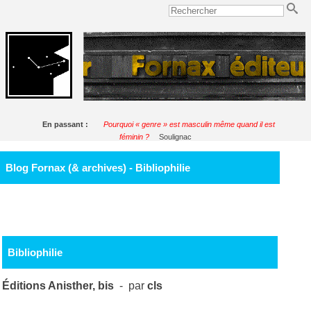
En passant :
Pourquoi « genre » est masculin même quand il est
féminin ?
Soulignac
Blog Fornax (& archives) - Bibliophilie
Bibliophilie
Éditions Anisther, bis
- par
cls