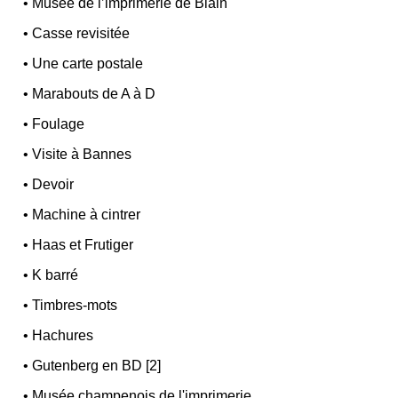
•
Musée de l’imprimerie de Blain
•
Casse revisitée
•
Une carte postale
•
Marabouts de A à D
•
Foulage
•
Visite à Bannes
•
Devoir
•
Machine à cintrer
•
Haas et Frutiger
•
K barré
•
Timbres-mots
•
Hachures
•
Gutenberg en BD [2]
•
Musée champenois de l'imprimerie