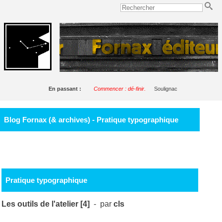
En passant :
Commencer : dé-finir.
Soulignac
Blog Fornax (& archives) - Pratique typographique
Pratique typographique
Les outils de l'atelier [4]
- par
cls