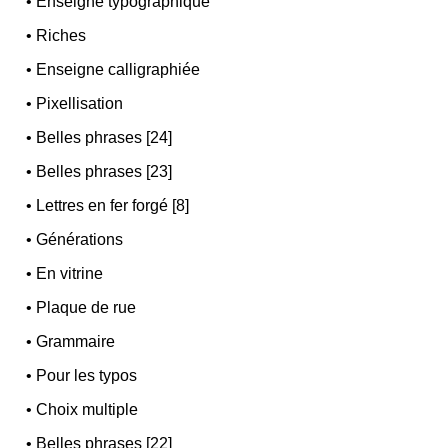
•
Enseigne typographique
•
Riches
•
Enseigne calligraphiée
•
Pixellisation
•
Belles phrases [24]
•
Belles phrases [23]
•
Lettres en fer forgé [8]
•
Générations
•
En vitrine
•
Plaque de rue
•
Grammaire
•
Pour les typos
•
Choix multiple
•
Belles phrases [22]