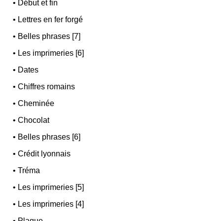
•
Début et fin
•
Lettres en fer forgé
•
Belles phrases [7]
•
Les imprimeries [6]
•
Dates
•
Chiffres romains
•
Cheminée
•
Chocolat
•
Belles phrases [6]
•
Crédit lyonnais
•
Tréma
•
Les imprimeries [5]
•
Les imprimeries [4]
•
Plaque