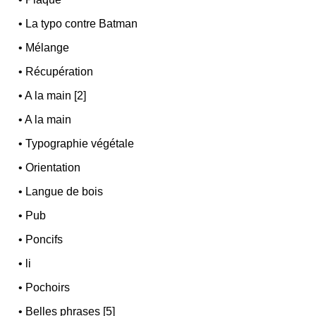
•
La typo contre Batman
•
Mélange
•
Récupération
•
A la main [2]
•
A la main
•
Typographie végétale
•
Orientation
•
Langue de bois
•
Pub
•
Poncifs
•
li
•
Pochoirs
•
Belles phrases [5]