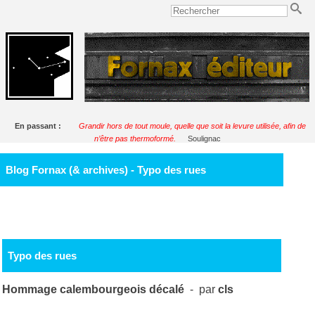
En passant :
Grandir hors de tout moule, quelle que soit la levure utilisée, afin de
n’être pas thermoformé.
Soulignac
Blog Fornax (& archives) - Typo des rues
Typo des rues
Hommage calembourgeois décalé
- par
cls