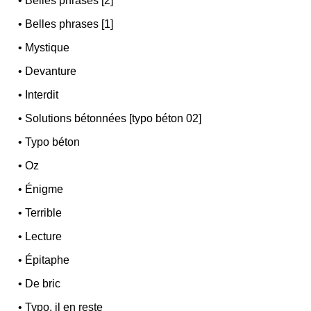
•
Belles phrases [2]
•
Belles phrases [1]
•
Mystique
•
Devanture
•
Interdit
•
Solutions bétonnées [typo béton 02]
•
Typo béton
•
Oz
•
Énigme
•
Terrible
•
Lecture
•
Épitaphe
•
De bric
•
Typo, il en reste