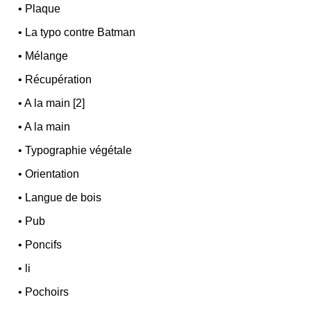
•
Plaque
•
La typo contre Batman
•
Mélange
•
Récupération
•
A la main [2]
•
A la main
•
Typographie végétale
•
Orientation
•
Langue de bois
•
Pub
•
Poncifs
•
li
•
Pochoirs