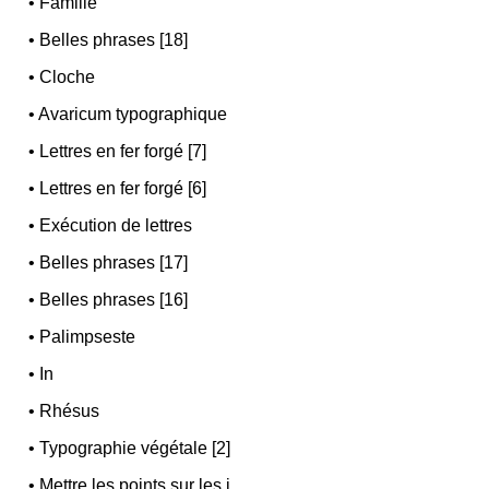
•
Famille
•
Belles phrases [18]
•
Cloche
•
Avaricum typographique
•
Lettres en fer forgé [7]
•
Lettres en fer forgé [6]
•
Exécution de lettres
•
Belles phrases [17]
•
Belles phrases [16]
•
Palimpseste
•
In
•
Rhésus
•
Typographie végétale [2]
•
Mettre les points sur les i