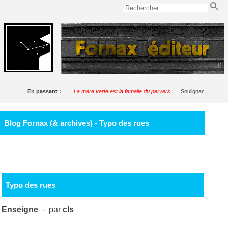
En passant :
La mère verte est la femelle du pervers.
Soulignac
Blog Fornax (& archives) - Typo des rues
Typo des rues
Enseigne
- par
cls