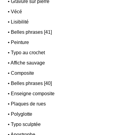
•
Gravure sur pierre
•
Vécé
•
Lisibilité
•
Belles phrases [41]
•
Peinture
•
Typo au crochet
•
Affiche sauvage
•
Composite
•
Belles phrases [40]
•
Enseigne composite
•
Plaques de rues
•
Polyglotte
•
Typo sculptée
•
Apostrophe