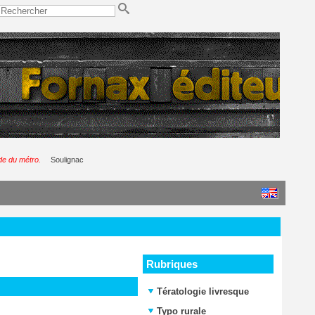
de du métro.
Soulignac
Rubriques
Tératologie livresque
Typo rurale