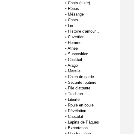
•
Chats (suite)
•
Rébus
•
Mésange
•
Chats
•
Lin
•
Histoire d'amour...
•
Cuvettier
•
Homme
•
Athée
•
Supposition
•
Cocktail
•
Arago
•
Marelle
•
Chien de garde
•
Sécurité routière
•
File d’attente
•
Tradition
•
Liberté
•
Roulé en boule
•
Révélation
•
Chocolat
•
Lapins de Pâques
•
Exhortation
•
Une tentative...