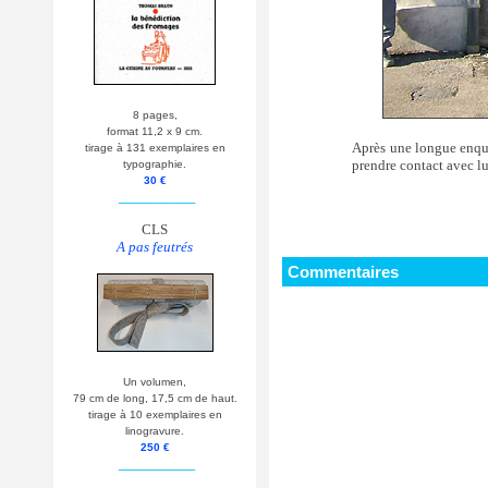
8 pages,
format 11,2 x 9 cm.
Après une longue enquêt
tirage à 131 exemplaires en
prendre contact avec lu
typographie.
30 €
__________
CLS
A pas feutrés
Commentaires
Un volumen,
79 cm de long, 17,5 cm de haut.
tirage à 10 exemplaires en
linogravure.
250 €
__________