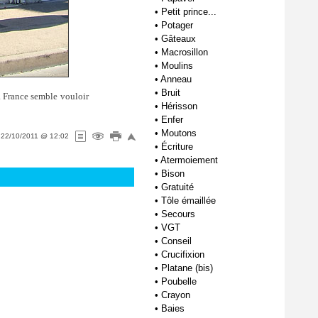
•
Petit prince...
•
Potager
•
Gâteaux
•
Macrosillon
•
Moulins
•
Anneau
•
Bruit
La France semble vouloir
•
Hérisson
•
Enfer
•
Moutons
e
22/10/2011 @ 12:02
•
Écriture
•
Atermoiement
•
Bison
•
Gratuité
•
Tôle émaillée
•
Secours
•
VGT
•
Conseil
•
Crucifixion
•
Platane (bis)
•
Poubelle
•
Crayon
•
Baies