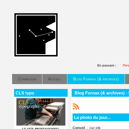
En passant :
Pers
Connexion
Accueil
Blog Fornax (& archives)
CLS typo
Blog Fornax (& archives) - 
La photo du jour...
Conseil
- par
cls
LE SITE PROFESSIONNEL