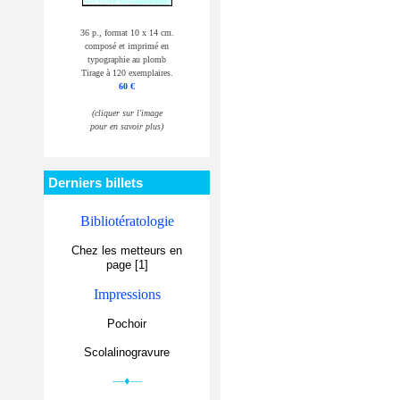
36 p., format 10 x 14 cm.
composé et imprimé en
typographie au plomb
Tirage à 120 exemplaires.
60 €
(cliquer sur l'image
pour en savoir plus)
Derniers billets
Bibliotératologie
Chez les metteurs en
page [1]
Impressions
Pochoir
Scolalinogravure
—♦—