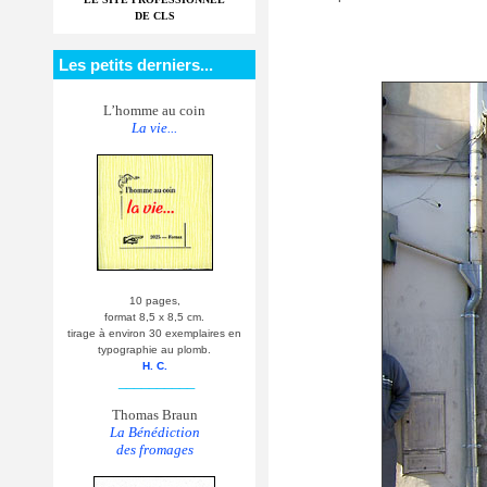
DE CLS
Les petits derniers...
L’homme au coin
La vie...
10 pages,
format 8,5 x 8,5 cm.
tirage à environ 30 exemplaires en
typographie au plomb.
H. C.
__________
Thomas Braun
La Bénédiction
des fromages