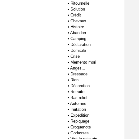
•
Ritournelle
•
Solution
•
Crédit
•
Chevaux
•
Histoire
•
Abandon
•
Camping
•
Déclaration
•
Domicile
•
Crise
•
Memento mori
•
Anges...
•
Dressage
•
Rien
•
Décoration
•
Retraite
•
Bas-relief
•
Automne
•
Imitation
•
Expédition
•
Repiquage
•
Croquenots
•
Godasses
•
Vint le vain vin