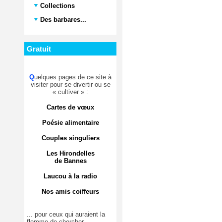
Collections
Des barbares...
Gratuit
Q
uelques pages de ce site à
visiter pour se divertir ou se
« cultiver » :
Cartes de vœux
Poésie alimentaire
Couples singuliers
Les Hirondelles
de Bannes
Laucou à la radio
Nos amis coiffeurs
... pour ceux qui auraient la
flemme de chercher.