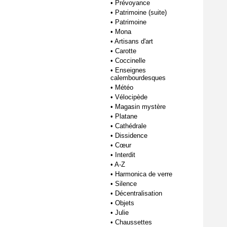
•
Prévoyance
•
Patrimoine (suite)
•
Patrimoine
•
Mona
•
Artisans d'art
•
Carotte
•
Coccinelle
•
Enseignes
calembourdesques
•
Météo
•
Vélocipède
•
Magasin mystère
•
Platane
•
Cathédrale
•
Dissidence
•
Cœur
•
Interdit
•
A-Z
•
Harmonica de verre
•
Silence
•
Décentralisation
•
Objets
•
Julie
•
Chaussettes