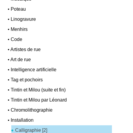
•
Poteau
•
Linogravure
•
Menhirs
•
Code
•
Artistes de rue
•
Art de rue
•
Intelligence artificielle
•
Tag et pochoirs
•
Tintin et Milou (suite et fin)
•
Tintin et Milou par Léonard
•
Chromolithographie
•
Installation
Calligraphie [2]