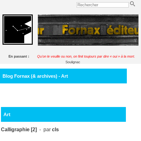
En passant :
Qu'on le veuille ou non, on finit toujours par dire « oui » à la mort.
Soulignac
Blog Fornax (& archives) - Art
Art
Calligraphie [2]
- par
cls