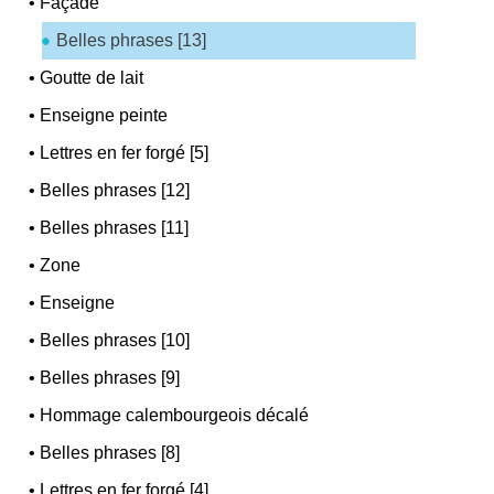
•
Façade
Belles phrases [13]
•
Goutte de lait
•
Enseigne peinte
•
Lettres en fer forgé [5]
•
Belles phrases [12]
•
Belles phrases [11]
•
Zone
•
Enseigne
•
Belles phrases [10]
•
Belles phrases [9]
•
Hommage calembourgeois décalé
•
Belles phrases [8]
•
Lettres en fer forgé [4]