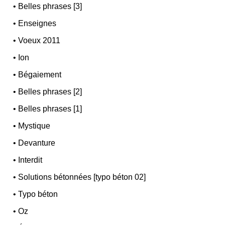
•
Belles phrases [3]
•
Enseignes
•
Voeux 2011
•
Ion
•
Bégaiement
•
Belles phrases [2]
•
Belles phrases [1]
•
Mystique
•
Devanture
•
Interdit
•
Solutions bétonnées [typo béton 02]
•
Typo béton
•
Oz