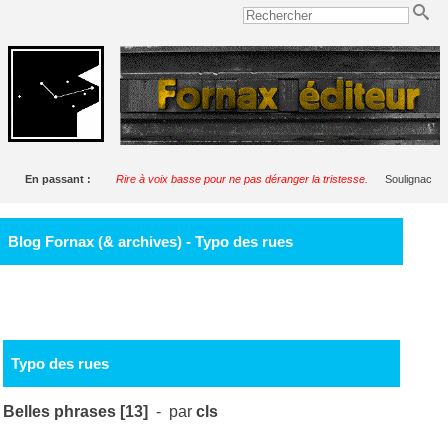
En passant :
Rire à voix basse pour ne pas déranger la tristesse.
Soulignac
Blog Fornax (& archives) - Typo des rues
Typo des rues
Belles phrases [13]
- par
cls