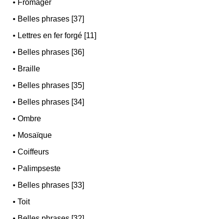
•
Fromager
•
Belles phrases [37]
•
Lettres en fer forgé [11]
•
Belles phrases [36]
•
Braille
•
Belles phrases [35]
•
Belles phrases [34]
•
Ombre
•
Mosaïque
•
Coiffeurs
•
Palimpseste
•
Belles phrases [33]
•
Toit
•
Belles phrases [32]