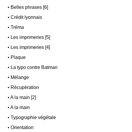
•
Belles phrases [6]
•
Crédit lyonnais
•
Tréma
•
Les imprimeries [5]
•
Les imprimeries [4]
•
Plaque
•
La typo contre Batman
•
Mélange
•
Récupération
•
A la main [2]
•
A la main
•
Typographie végétale
•
Orientation