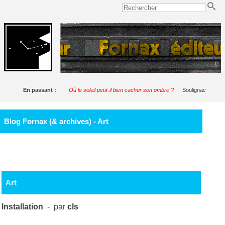
En passant :
Où le soleil peut-il bien cacher son ombre ?
Soulignac
Blog Fornax (& archives) - Art
Art
Installation
- par
cls