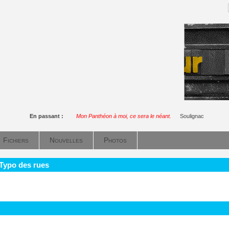
En passant :
Mon Panthéon à moi, ce sera le néant.
Soulignac
Fichiers
Nouvelles
Photos
 Typo des rues