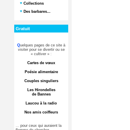
Collections
Des barbares...
Gratuit
Q
uelques pages de ce site à
visiter pour se divertir ou se
« cultiver » :
Cartes de vœux
Poésie alimentaire
Couples singuliers
Les Hirondelles
de Bannes
Laucou à la radio
Nos amis coiffeurs
... pour ceux qui auraient la
flemme de chercher.