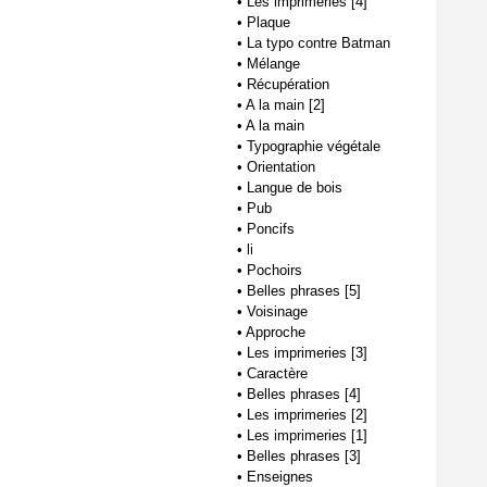
•
Les imprimeries [4]
•
Plaque
•
La typo contre Batman
•
Mélange
•
Récupération
•
A la main [2]
•
A la main
•
Typographie végétale
•
Orientation
•
Langue de bois
•
Pub
•
Poncifs
•
li
•
Pochoirs
•
Belles phrases [5]
•
Voisinage
•
Approche
•
Les imprimeries [3]
•
Caractère
•
Belles phrases [4]
•
Les imprimeries [2]
•
Les imprimeries [1]
•
Belles phrases [3]
•
Enseignes