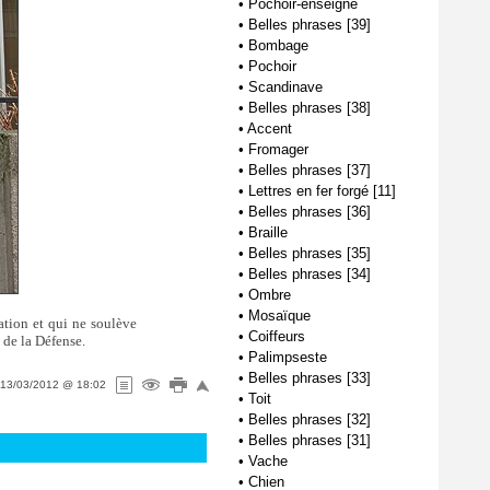
•
Pochoir-enseigne
•
Belles phrases [39]
•
Bombage
•
Pochoir
•
Scandinave
•
Belles phrases [38]
•
Accent
•
Fromager
•
Belles phrases [37]
•
Lettres en fer forgé [11]
•
Belles phrases [36]
•
Braille
•
Belles phrases [35]
•
Belles phrases [34]
•
Ombre
•
Mosaïque
tation et qui ne soulève
•
Coiffeurs
e de la Défense.
•
Palimpseste
•
Belles phrases [33]
13/03/2012 @ 18:02
•
Toit
•
Belles phrases [32]
•
Belles phrases [31]
•
Vache
•
Chien