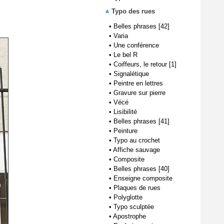
Typo des rues
•
Belles phrases [42]
•
Varia
•
Une conférence
•
Le bel R
•
Coiffeurs, le retour [1]
•
Signalétique
•
Peintre en lettres
•
Gravure sur pierre
•
Vécé
•
Lisibilité
•
Belles phrases [41]
•
Peinture
•
Typo au crochet
•
Affiche sauvage
•
Composite
•
Belles phrases [40]
•
Enseigne composite
•
Plaques de rues
•
Polyglotte
•
Typo sculptée
•
Apostrophe