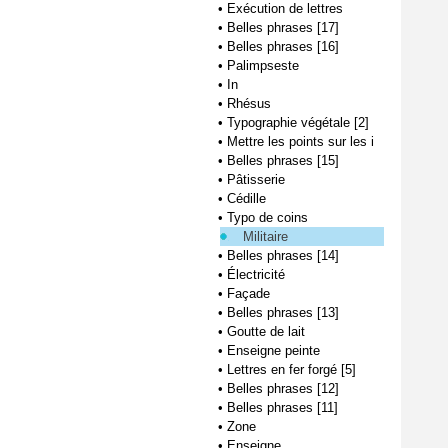
•
Exécution de lettres
•
Belles phrases [17]
•
Belles phrases [16]
•
Palimpseste
•
In
•
Rhésus
•
Typographie végétale [2]
•
Mettre les points sur les i
•
Belles phrases [15]
•
Pâtisserie
•
Cédille
•
Typo de coins
Militaire
•
Belles phrases [14]
•
Électricité
•
Façade
•
Belles phrases [13]
•
Goutte de lait
•
Enseigne peinte
•
Lettres en fer forgé [5]
•
Belles phrases [12]
•
Belles phrases [11]
•
Zone
•
Enseigne