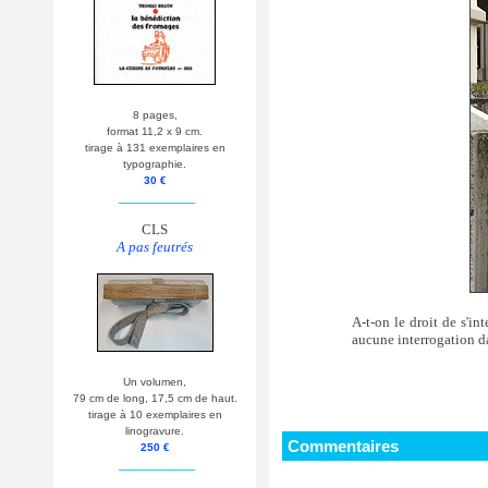
8 pages,
format 11,2 x 9 cm.
tirage à 131 exemplaires en
typographie.
30 €
__________
CLS
A pas feutrés
A-t-on le droit de s'in
aucune interrogation dan
Un volumen,
79 cm de long, 17,5 cm de haut.
tirage à 10 exemplaires en
linogravure.
Commentaires
250 €
__________