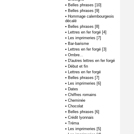
•
Belles phrases [10]
•
Belles phrases [9]
•
Hommage calembourgeois
décalé
•
Belles phrases [8]
•
Lettres en fer forgé [4]
•
Les imprimeries [7]
•
Bar-barisme
•
Lettres en fer forgé [3]
•
Ombre...
•
D'autres lettres en fer forgé
•
Début et fin
•
Lettres en fer forgé
•
Belles phrases [7]
•
Les imprimeries [6]
•
Dates
•
Chiffres romains
•
Cheminée
•
Chocolat
•
Belles phrases [6]
•
Crédit lyonnais
•
Tréma
•
Les imprimeries [5]