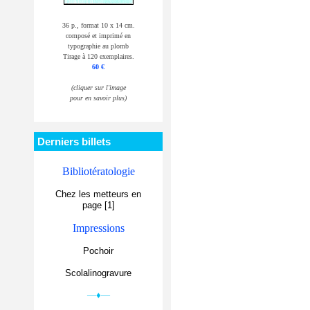
36 p., format 10 x 14 cm.
composé et imprimé en
typographie au plomb
Tirage à 120 exemplaires.
60 €
(cliquer sur l'image
pour en savoir plus)
Derniers billets
Bibliotératologie
Chez les metteurs en
page [1]
Impressions
Pochoir
Scolalinogravure
—♦—