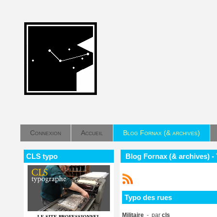
Connexion
Accueil
Blog Fornax (& archives)
CLS typo
Blog Fornax (& archives) -
Typo des rues
Militaire
- par
cls
LE SITE PROFESSIONNEL