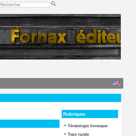
Rubriques
Tératologie livresque
Typo rurale