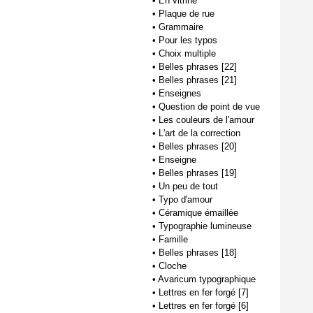
•
En vitrine
•
Plaque de rue
•
Grammaire
•
Pour les typos
•
Choix multiple
•
Belles phrases [22]
•
Belles phrases [21]
•
Enseignes
•
Question de point de vue
•
Les couleurs de l'amour
•
L'art de la correction
•
Belles phrases [20]
•
Enseigne
•
Belles phrases [19]
•
Un peu de tout
•
Typo d'amour
•
Céramique émaillée
•
Typographie lumineuse
•
Famille
•
Belles phrases [18]
•
Cloche
•
Avaricum typographique
•
Lettres en fer forgé [7]
•
Lettres en fer forgé [6]