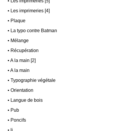
•
Les imprimeries [5]
•
Les imprimeries [4]
•
Plaque
•
La typo contre Batman
•
Mélange
•
Récupération
•
A la main [2]
•
A la main
•
Typographie végétale
•
Orientation
•
Langue de bois
•
Pub
•
Poncifs
•
li