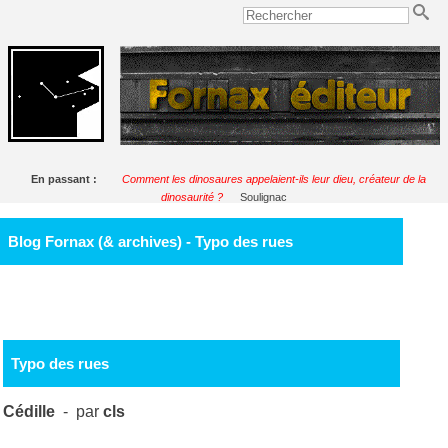
En passant :
Comment les dinosaures appelaient-ils leur dieu, créateur de la
dinosaurité ?
Soulignac
Blog Fornax (& archives) - Typo des rues
Typo des rues
Cédille
- par
cls