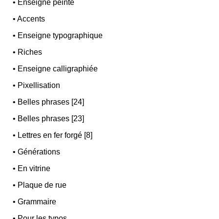
•
Enseigne peinte
•
Accents
•
Enseigne typographique
•
Riches
•
Enseigne calligraphiée
•
Pixellisation
•
Belles phrases [24]
•
Belles phrases [23]
•
Lettres en fer forgé [8]
•
Générations
•
En vitrine
•
Plaque de rue
•
Grammaire
•
Pour les typos