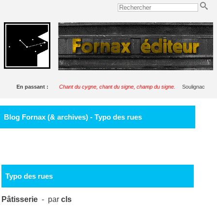
En passant :
Chant du cygne, chant du signe, champ du signe.
Soulignac
Blog Fornax (& archives) - Typo des rues
Typo des rues
Pâtisserie
- par
cls