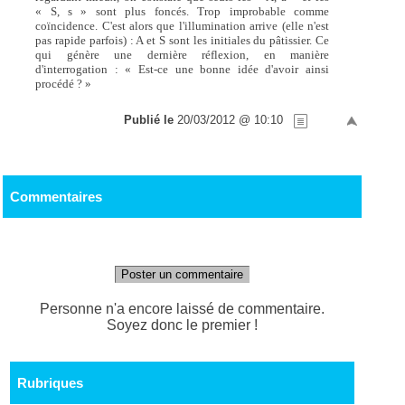
« S, s » sont plus foncés. Trop improbable comme
coïncidence. C'est alors que l'illumination arrive (elle n'est
pas rapide parfois) : A et S sont les initiales du pâtissier. Ce
qui génère une dernière réflexion, en manière
d'interrogation : « Est-ce une bonne idée d'avoir ainsi
procédé ? »
Publié le
20/03/2012 @ 10:10
Commentaires
Poster un commentaire
Personne n'a encore laissé de commentaire.
Soyez donc le premier !
Rubriques