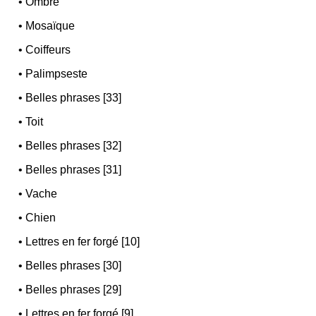
•
Ombre
•
Mosaïque
•
Coiffeurs
•
Palimpseste
•
Belles phrases [33]
•
Toit
•
Belles phrases [32]
•
Belles phrases [31]
•
Vache
•
Chien
•
Lettres en fer forgé [10]
•
Belles phrases [30]
•
Belles phrases [29]
•
Lettres en fer forgé [9]