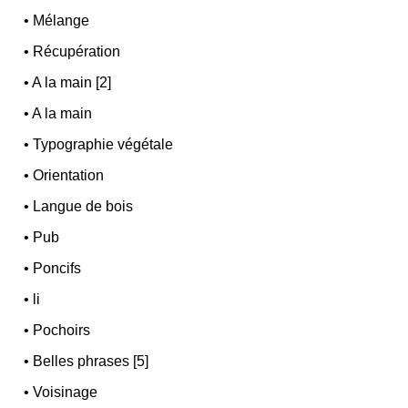
•
Mélange
•
Récupération
•
A la main [2]
•
A la main
•
Typographie végétale
•
Orientation
•
Langue de bois
•
Pub
•
Poncifs
•
li
•
Pochoirs
•
Belles phrases [5]
•
Voisinage