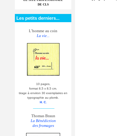
DE CLS
Les petits derniers...
L’homme au coin
La vie...
10 pages,
format 8,5 x 8,5 cm.
tirage à environ 30 exemplaires en
typographie au plomb.
H. C.
__________
Thomas Braun
La Bénédiction
des fromages