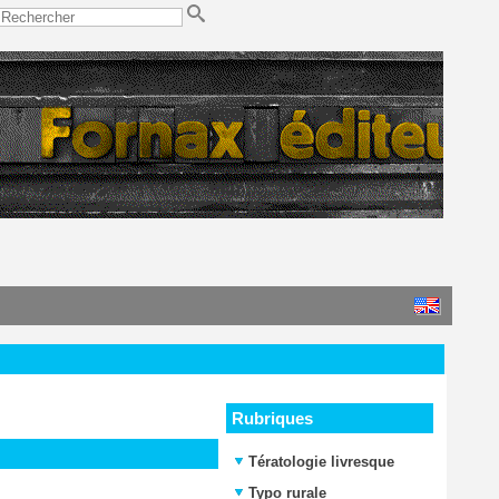
Rubriques
Tératologie livresque
Typo rurale