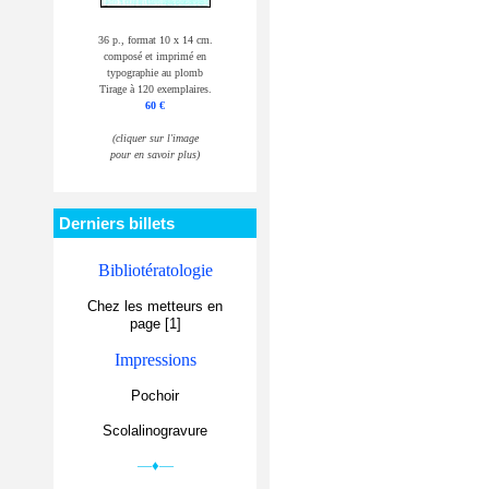
36 p., format 10 x 14 cm.
composé et imprimé en
typographie au plomb
Tirage à 120 exemplaires.
60 €
(cliquer sur l'image
pour en savoir plus)
Derniers billets
Bibliotératologie
Chez les metteurs en
page [1]
Impressions
Pochoir
Scolalinogravure
—♦—