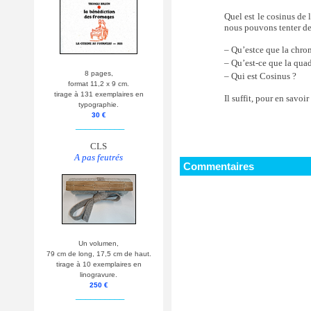
Quel est le cosinus de 
nous pouvons tenter de
– Qu’estce que la chr
– Qu’est-ce que la qua
8 pages,
– Qui est Cosinus ?
format 11,2 x 9 cm.
tirage à 131 exemplaires en
Il suffit, pour en savoi
typographie.
30 €
__________
CLS
A pas feutrés
Commentaires
Un volumen,
79 cm de long, 17,5 cm de haut.
tirage à 10 exemplaires en
linogravure.
250 €
__________