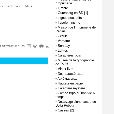
l'imprimerie
 cette affirmation. Mais
•
Timbre
•
Gutenberg en BD [1]
•
signes souscrits
•
Typoféminisme
•
Maison de l’Imprimerie de
Rebais
•
Cédille
•
Versatur
•
Ben-day
23/12/2012 @ 01:23
•
Lettres
•
Caractères bois
•
Musée de la typographie
de Tours
•
Vieux livre
•
Des caractères...
•
Abréviation...
•
Hauteur en papier
•
Caractère mystère
•
Compo typo du bon vieux
temps
•
Nettoyage d'une casse de
Della Robbia
•
Casses [2]