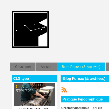
Connexion
Accueil
Blog Fornax (& archives)
CLS typo
Blog Fornax (& archives) -
Pratique typographique
Chromotypographie
- par
cls
LE SITE PROFESSIONNEL