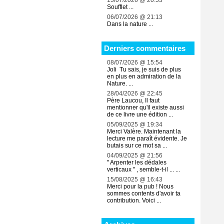
13/07/2026 @ 20:53
Soufflet ...
06/07/2026 @ 21:13
Dans la nature ...
Derniers commentaires
08/07/2026 @ 15:54
Joli Tu sais, je suis de plus
en plus en admiration de la
Nature. ...
28/04/2026 @ 22:45
Père Laucou, Il faut
mentionner qu'il existe aussi
de ce livre une édition ...
05/09/2025 @ 19:34
Merci Valère. Maintenant la
lecture me paraît évidente. Je
butais sur ce mot sa ...
04/09/2025 @ 21:56
" Arpenter les dédales
verticaux " , semble-t-il ... ...
15/08/2025 @ 16:43
Merci pour la pub ! Nous
sommes contents d'avoir ta
contribution. Voici ...