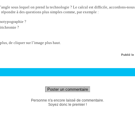
l’angle sous lequel on prend la technologie ? Le calcul est difficile, accordons-nous
 répondre à des questions plus simples comme, par exemple :
omotypographie ?
drichromie ?
r plus, de cliquer sur l’image plus haut.
Publié le
Poster un commentaire
Personne n'a encore laissé de commentaire.
Soyez donc le premier !