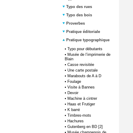
Typo des rues
Typo des bois
Proverbes
Pratique éditoriale
Pratique typographique
•
Typo pour débutants
•
Musée de l’imprimerie de
Blain
•
Casse revisitée
•
Une carte postale
•
Marabouts de A à D
•
Foulage
•
Visite à Bannes
•
Devoir
•
Machine à cintrer
•
Haas et Frutiger
•
K barré
•
Timbres-mots
•
Hachures
•
Gutenberg en BD [2]
•
Musée champenois de